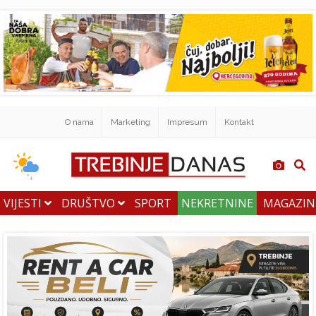
O nama
Marketing
Impresum
Kontakt
VIJESTI
DRUŠTVO
SPORT
NEKRETNINE
MAGAZI