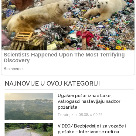
NAJNOVIJE U OVOJ KATEGORIJI
Ugašen požar iznad Luke,
vatrogasci nastavljaju nadzor
požarišta
Trebinje
08.08. u 09:25
VIDEO/ Bezbjednije i za vozače i
pješake – Intezivno se radi na