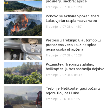
proširenju saobraćajnice
Trebinje
07.08. u 18:28
Ponovo se aktivirao požar iznad
Luke, vjetar rasplamsava vatru
Trebinje
07.08. u 14:57
Pretresi u Trebinju: U automobilu
pronađena veća količina spida,
jedna osoba uhapšena
Trebinje
07.08. u 10:28
Požarište u Trebinju stabilno,
helikopter i jutros nastavlja dejstvo
Trebinje
07.08. u 08:39
Trebinje: Helikopter gasi požar u
rejonu Poljica i Luke
Trebinje
06.08. u 16:53