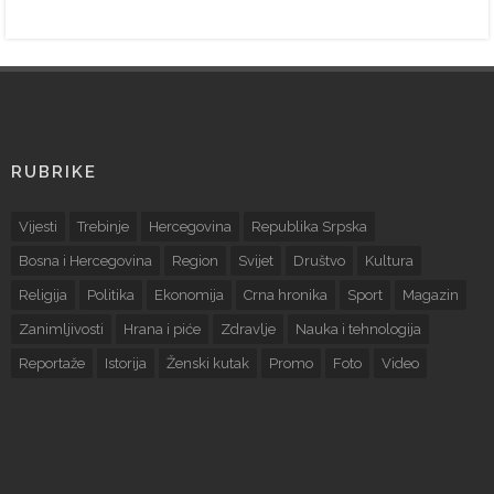
RUBRIKE
Vijesti
Trebinje
Hercegovina
Republika Srpska
Bosna i Hercegovina
Region
Svijet
Društvo
Kultura
Religija
Politika
Ekonomija
Crna hronika
Sport
Magazin
Zanimljivosti
Hrana i piće
Zdravlje
Nauka i tehnologija
Reportaže
Istorija
Ženski kutak
Promo
Foto
Video