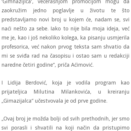
'Gimnazijlca', večerašnjom promocijom mogu da
zaokružim jedno poglavlje u životu te što
predstavljamo novi broj u kojem će, nadam se, svi
naći nešto za sebe. Iako to nije bila moja ideja, već
me je, kao i još nekoliko kolega, ka pisanju usmjerila
profesorica, već nakon prvog teksta sam shvatio da
mi se sviđa rad na časopisu i ostao sam u redakciji
naredne četiri godine“, priča Aćimović.
I Lidija Berdović, koja je vodila program kao
prijateljica Milutina Milankovića, u kreiranju
„Gimazijalca“ učestvovala je od prve godine.
„Ovaj broj je možda bolji od svih prethodnih, jer smo
svi porasli i shvatili na koji način da pristupimo