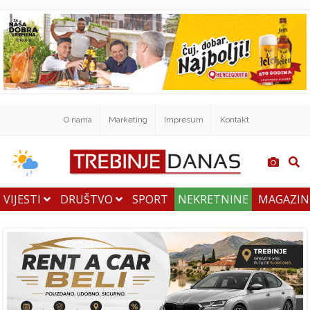
O nama
Marketing
Impresum
Kontakt
VIJESTI
DRUŠTVO
SPORT
NEKRETNINE
MAGAZI