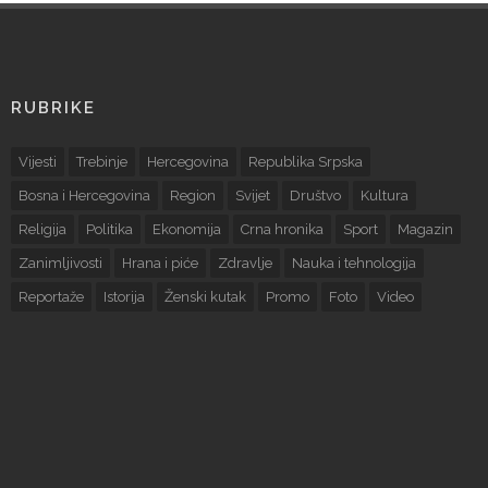
RUBRIKE
Vijesti
Trebinje
Hercegovina
Republika Srpska
Bosna i Hercegovina
Region
Svijet
Društvo
Kultura
Religija
Politika
Ekonomija
Crna hronika
Sport
Magazin
Zanimljivosti
Hrana i piće
Zdravlje
Nauka i tehnologija
Reportaže
Istorija
Ženski kutak
Promo
Foto
Video