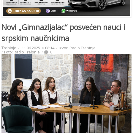
Novi „Gimnazijalac“ posvećen nauci i
srpskim naučnicima
Trebinje
11.06.2025. u 08:14
Izvor: Radio Trebinje
Foto: Radio Trebinje
0