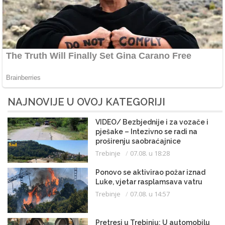
NAJNOVIJE U OVOJ KATEGORIJI
VIDEO/ Bezbjednije i za vozače i
pješake – Intezivno se radi na
proširenju saobraćajnice
Trebinje
07.08. u 18:28
Ponovo se aktivirao požar iznad
Luke, vjetar rasplamsava vatru
Trebinje
07.08. u 14:57
Pretresi u Trebinju: U automobilu