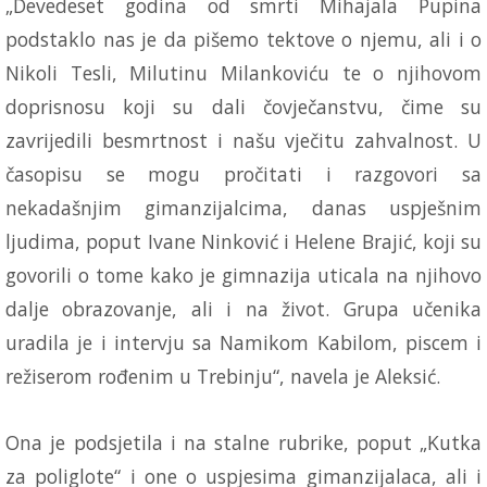
„Devedeset godina od smrti Mihajala Pupina
podstaklo nas je da pišemo tektove o njemu, ali i o
Nikoli Tesli, Milutinu Milankoviću te o njihovom
doprisnosu koji su dali čovječanstvu, čime su
zavrijedili besmrtnost i našu vječitu zahvalnost. U
časopisu se mogu pročitati i razgovori sa
nekadašnjim gimanzijalcima, danas uspješnim
ljudima, poput Ivane Ninković i Helene Brajić, koji su
govorili o tome kako je gimnazija uticala na njihovo
dalje obrazovanje, ali i na život. Grupa učenika
uradila je i intervju sa Namikom Kabilom, piscem i
režiserom rođenim u Trebinju“, navela je Aleksić.
Ona je podsjetila i na stalne rubrike, poput „Kutka
za poliglote“ i one o uspjesima gimanzijalaca, ali i