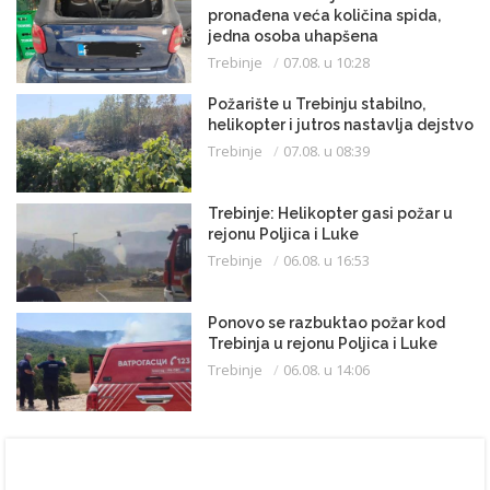
pronađena veća količina spida,
jedna osoba uhapšena
Trebinje
07.08. u 10:28
Požarište u Trebinju stabilno,
helikopter i jutros nastavlja dejstvo
Trebinje
07.08. u 08:39
Trebinje: Helikopter gasi požar u
rejonu Poljica i Luke
Trebinje
06.08. u 16:53
Ponovo se razbuktao požar kod
Trebinja u rejonu Poljica i Luke
Trebinje
06.08. u 14:06