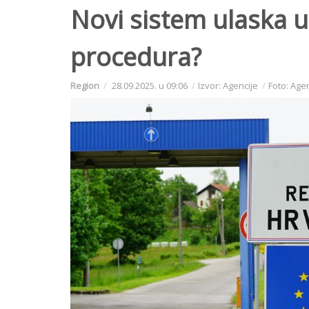
Novi sistem ulaska u
procedura?
Region
28.09.2025. u 09:06
Izvor: Agencije
Foto: Age