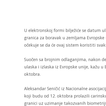
U elektronskoj formi bilježiće se datum ul
granica za boravak u zemljama Evropske un
očekuje se da će ovaj sistem koristiti sv
Suočen sa brojnim odlaganjima, nakon dev
ulaska i izlaska iz Evropske unije, kažu u
oktobra.
Aleksandar Seničić iz Nacionalne asocijacij
koji budu od 12. oktobra prolazili carins
granici uz uzimanje takozvanih biometrijs