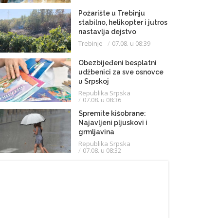
Požarište u Trebinju
stabilno, helikopter i jutros
nastavlja dejstvo
Trebinje
07.08. u 08:39
Obezbijeđeni besplatni
udžbenici za sve osnovce
u Srpskoj
Republika Srpska
07.08. u 08:36
Spremite kišobrane:
Najavljeni pljuskovi i
grmljavina
Republika Srpska
07.08. u 08:32