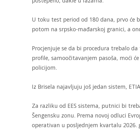
postepeno, dakle u fazama.
U toku test period od 180 dana, prvo će b
potom na srpsko-mađarskoj granici, a on
Procjenjuje se da bi procedura trebalo da
profile, samoočitavanjem pasoša, moći će
policijom.
Iz Brisela najavljuju još jedan sistem, ETI
Za razliku od EES sistema, putnici bi tr
Šengensku zonu. Prema novoj odluci Evrop
operativan u posljednjem kvartalu 2026. 