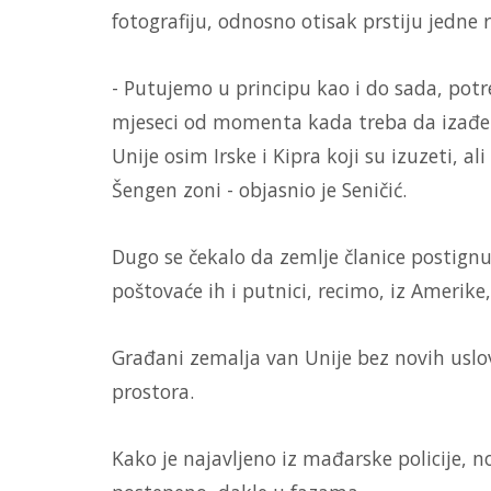
fotografiju, odnosno otisak prstiju jedne 
- Putujemo u principu kao i do sada, pot
mjeseci od momenta kada treba da izađem
Unije osim Irske i Kipra koji su izuzeti, al
Šengen zoni - objasnio je Seničić.
Dugo se čekalo da zemlje članice postign
poštovaće ih i putnici, recimo, iz Amerike,
Građani zemalja van Unije bez novih uslo
prostora.
Kako je najavljeno iz mađarske policije, 