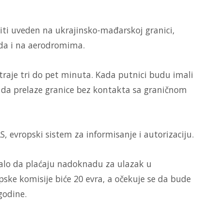
iti uveden na ukrajinsko-mađarskoj granici,
da i na aerodromima.
 traje tri do pet minuta. Kada putnici budu imali
 da prelaze granice bez kontakta sa graničnom
AS, evropski sistem za informisanje i autorizaciju.
ebalo da plaćaju nadoknadu za ulazak u
ske komisije biće 20 evra, a očekuje se da bude
godine.