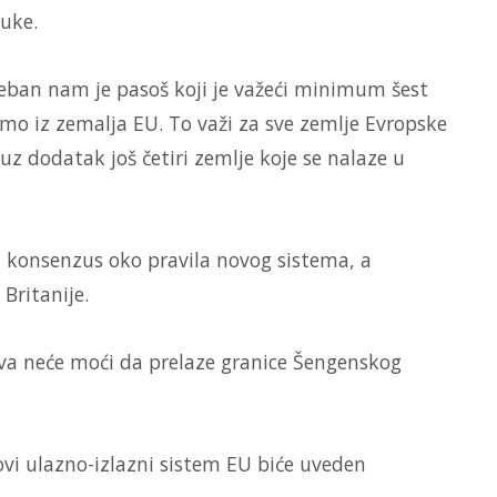
ruke.
reban nam je pasoš koji je važeći minimum šest
o iz zemalja EU. To važi za sve zemlje Evropske
i uz dodatak još četiri zemlje koje se nalaze u
u konsenzus oko pravila novog sistema, a
 Britanije.
va neće moći da prelaze granice Šengenskog
novi ulazno-izlazni sistem EU biće uveden