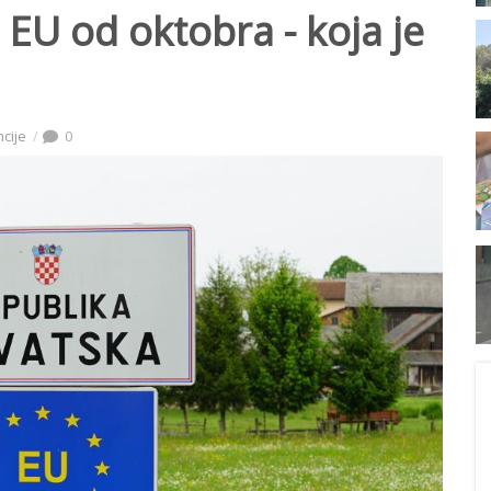
 EU od oktobra - koja je
ncije
0