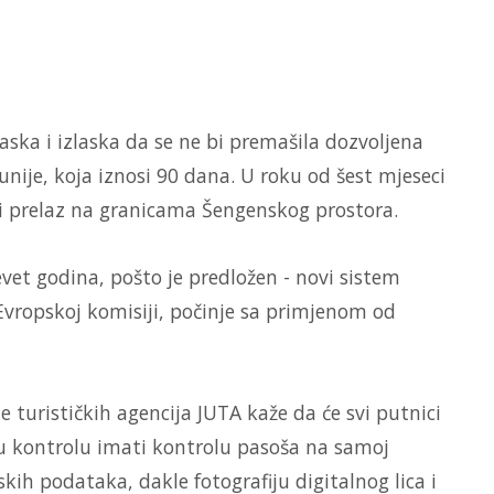
aska i izlaska da se ne bi premašila dozvoljena
ije, koja iznosi 90 dana. U roku od šest mjeseci
aki prelaz na granicama Šengenskog prostora.
et godina, pošto je predložen - novi sistem
 Evropskoj komisiji, počinje sa primjenom od
e turističkih agencija JUTA kaže da će svi putnici
ku kontrolu imati kontrolu pasoša na samoj
kih podataka, dakle fotografiju digitalnog lica i