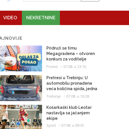
VIDEO
NEKRETNINE
AJNOVIJE
Pridruži se timu
Megagradena – otvoren
konkurs za voditelje
gradilišta
Promo
07.08. u 23:10
Pretresi u Trebinju: U
automobilu pronađena
veća količina spida, jedna
osoba uhapšena
Trebinje
07.08. u 10:28
Košarkaški klub Leotar
nastavlja sa jačanjem
ekipe
Sport
07.08. u 09:35