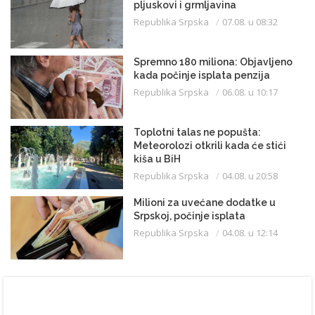
pljuskovi i grmljavina
Republika Srpska
07.08. u 08:32
Spremno 180 miliona: Objavljeno
kada počinje isplata penzija
Republika Srpska
06.08. u 10:17
Toplotni talas ne popušta:
Meteorolozi otkrili kada će stići
kiša u BiH
Republika Srpska
04.08. u 20:58
Milioni za uvećane dodatke u
Srpskoj, počinje isplata
Republika Srpska
04.08. u 12:14