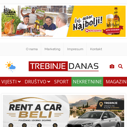
O nama
Marketing
Impresum
Kontakt
VIJESTI
DRUŠTVO
SPORT
NEKRETNINE
MAGAZI