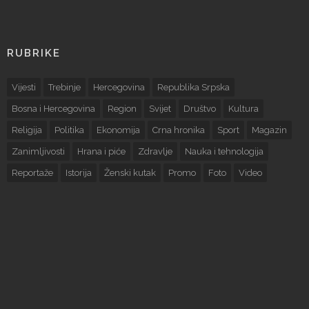
RUBRIKE
Vijesti
Trebinje
Hercegovina
Republika Srpska
Bosna i Hercegovina
Region
Svijet
Društvo
Kultura
Religija
Politika
Ekonomija
Crna hronika
Sport
Magazin
Zanimljivosti
Hrana i piće
Zdravlje
Nauka i tehnologija
Reportaže
Istorija
Ženski kutak
Promo
Foto
Video