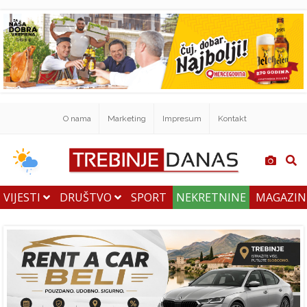
O nama
Marketing
Impresum
Kontakt
VIJESTI
DRUŠTVO
SPORT
NEKRETNINE
MAGAZI