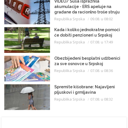
VIDEO/ Suša ispraznila
akumulacije - ERS apeluje na
građane da racionlno troše struju
Republika Srpska
09.08. u 08:02
Kada i koliko jednokratne pomoći
će dobiti penzioneri u Srpskoj
Republika Srpska
07.08. u 17:49
Obezbijeđeni besplatni udžbenici
za sve osnovce u Srpskoj
Republika Srpska
07.08. u 08:36
Spremite kišobrane: Najavljeni
pljuskovi i grmljavina
Republika Srpska
07.08. u 08:32