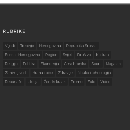
RUBRIKE
Vijesti
Trebinje
Hercegovina
Republika Srpska
Bosna i Hercegovina
Region
Svijet
Društvo
Kultura
Religija
Politika
Ekonomija
Crna hronika
Sport
Magazin
Zanimljivosti
Hrana i piće
Zdravlje
Nauka i tehnologija
Reportaže
Istorija
Ženski kutak
Promo
Foto
Video