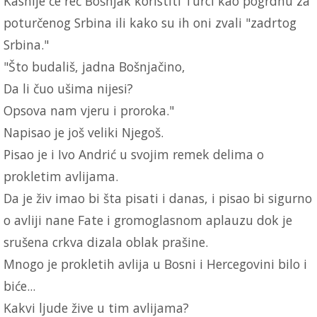
Kasnije će reč Bošnjak koristiti Turci kao pogrdnu za
poturčenog Srbina ili kako su ih oni zvali "zadrtog
Srbina."
"Što budališ, jadna Bošnjačino,
Da li čuo ušima nijesi?
Opsova nam vjeru i proroka."
Napisao je još veliki Njegoš.
Pisao je i Ivo Andrić u svojim remek delima o
prokletim avlijama.
Da je živ imao bi šta pisati i danas, i pisao bi sigurno
o avliji nane Fate i gromoglasnom aplauzu dok je
srušena crkva dizala oblak prašine.
Mnogo je prokletih avlija u Bosni i Hercegovini bilo i
biće...
Kakvi ljude žive u tim avlijama?