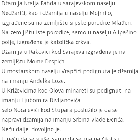
Džamija Kralja Fahda u sarajevskom naselju
Nedžarići, kao i džamija u naselju Mojmilo,
izgrađene su na zemljištu srpske porodice Mlađen.
Na zemljištu iste porodice, samo u naselju Alipašino
polje, izgrađena je katolička crkva.
Džamija u Rakovici kod Sarajeva izgrađena je na
zemljištu Mome Despića.
U mostarskom naselju Vrapčići podignuta je džamija
na imanju Anđelka Loze.
U Križevićima kod Olova minareti su podignuti na
imanju Ljubomira Divljanovića .
Selo Noćajevići kod Stupara poslužilo je da se
napravi džamija na imanju Srbina Vlade Đerića.
Neću dalje, dovoljno je...
I...neću da se sruše, samo da se zna na čijoj su