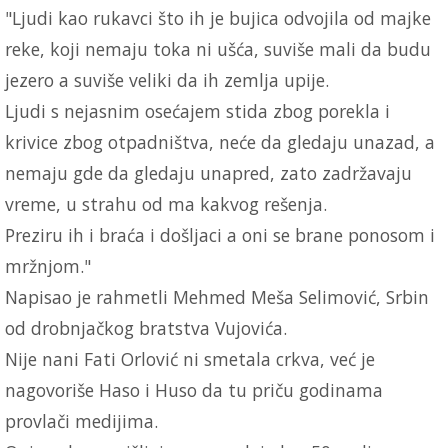
"Ljudi kao rukavci što ih je bujica odvojila od majke
reke, koji nemaju toka ni ušća, suviše mali da budu
jezero a suviše veliki da ih zemlja upije.
Ljudi s nejasnim osećajem stida zbog porekla i
krivice zbog otpadništva, neće da gledaju unazad, a
nemaju gde da gledaju unapred, zato zadržavaju
vreme, u strahu od ma kakvog rešenja.
Preziru ih i braća i došljaci a oni se brane ponosom i
mržnjom."
Napisao je rahmetli Mehmed Meša Selimović, Srbin
od drobnjačkog bratstva Vujovića.
Nije nani Fati Orlović ni smetala crkva, već je
nagovoriše Haso i Huso da tu priču godinama
provlači medijima.