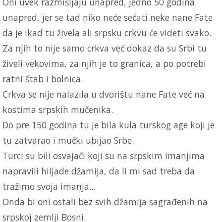
Oni uvek razmišljaju unapred, jedno 50 godina
unapred, jer se tad niko neće sećati neke nane Fate
da je ikad tu živela ali srpsku crkvu će videti svako.
Za njih to nije samo crkva već dokaz da su Srbi tu
živeli vekovima, za njih je to granica, a po potrebi
ratni štab i bolnica.
Crkva se nije nalazila u dvorištu nane Fate već na
kostima srpskih mučenika.
Do pre 150 godina tu je bila kula turskog age koji je
tu zatvarao i mučki ubijao Srbe.
Turci su bili osvajači koji su na srpskim imanjima
napravili hiljade džamija, da li mi sad treba da
tražimo svoja imanja...
Onda bi oni ostali bez svih džamija sagrađenih na
srpskoj zemlji Bosni.