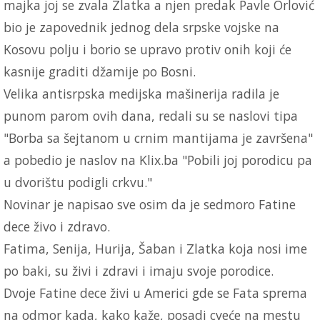
majka joj se zvala Zlatka a njen predak Pavle Orlović
bio je zapovednik jednog dela srpske vojske na
Kosovu polju i borio se upravo protiv onih koji će
kasnije graditi džamije po Bosni.
Velika antisrpska medijska mašinerija radila je
punom parom ovih dana, redali su se naslovi tipa
"Borba sa šejtanom u crnim mantijama je završena"
a pobedio je naslov na Klix.ba "Pobili joj porodicu pa
u dvorištu podigli crkvu."
Novinar je napisao sve osim da je sedmoro Fatine
dece živo i zdravo.
Fatima, Senija, Hurija, Šaban i Zlatka koja nosi ime
po baki, su živi i zdravi i imaju svoje porodice.
Dvoje Fatine dece živi u Americi gde se Fata sprema
na odmor kada, kako kaže, posadi cveće na mestu