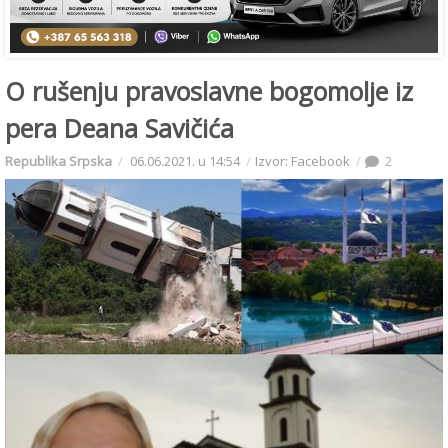
O rušenju pravoslavne bogomolje iz
pera Deana Savičića
Republika Srpska
06.06.2021. u 14:54
Izvor: Facebook
2