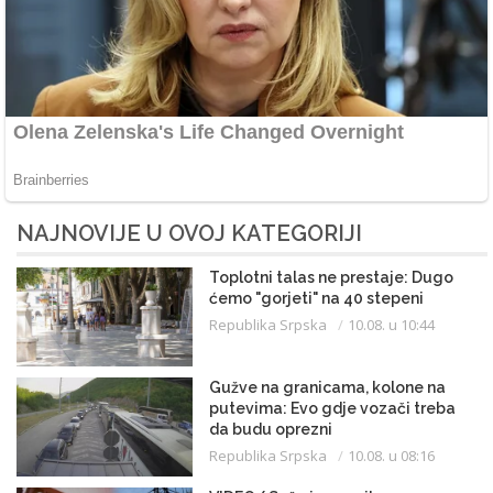
NAJNOVIJE U OVOJ KATEGORIJI
Toplotni talas ne prestaje: Dugo
ćemo "gorjeti" na 40 stepeni
Republika Srpska
10.08. u 10:44
Gužve na granicama, kolone na
putevima: Evo gdje vozači treba
da budu oprezni
Republika Srpska
10.08. u 08:16