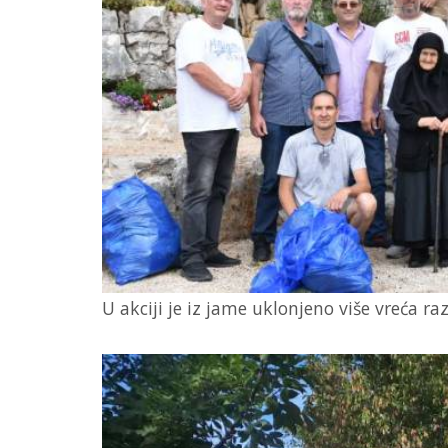
U akciji je iz jame uklonjeno više vreća ra