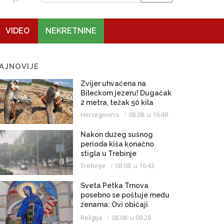
VIDEO
NEKRETNINE
AJNOVIJE
Zvijer uhvaćena na
Bilećkom jezeru! Dugačak
2 metra, težak 50 kila
Hercegovina
08.08. u 16:48
Nakon dužeg sušnog
perioda kiša konačno
stigla u Trebinje
Trebinje
08.08. u 16:43
Sveta Petka Trnova
posebno se poštuje među
ženama: Ovi običaji
vijekovima se čuvaju
Religija
08.08. u 09:28