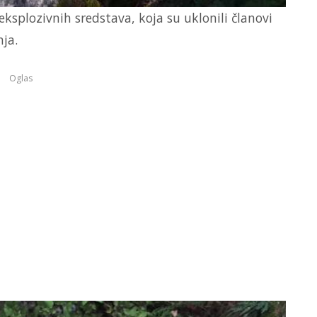
ksplozivnih sredstava, koja su uklonili članovi
nja.
Oglas