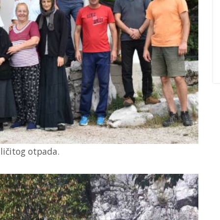
zličitog otpada.