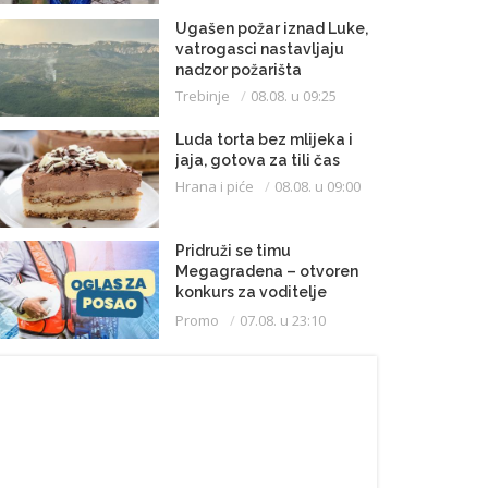
Ugašen požar iznad Luke,
vatrogasci nastavljaju
nadzor požarišta
Trebinje
08.08. u 09:25
Luda torta bez mlijeka i
jaja, gotova za tili čas
Hrana i piće
08.08. u 09:00
Pridruži se timu
Megagradena – otvoren
konkurs za voditelje
gradilišta
Promo
07.08. u 23:10