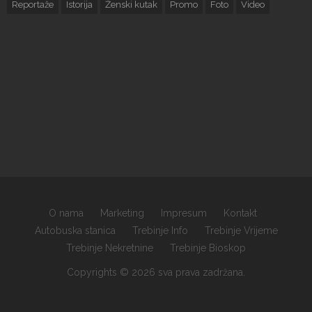
Reportaže
Istorija
Ženski kutak
Promo
Foto
Video
O nama
Marketing
Impresum
Kontakt
Autobuska stanica
Trebinje Info
Trebinje Vrijeme
Trebinje Nekretnine
Trebinje Bioskop
Copyrights © 2026 sva prava zadržana.