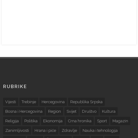
RUBRIKE
Vijesti
Trebinje
Hercegovina
Republika Srpska
Bosna i Hercegovina
Region
Svijet
Društvo
Kultura
Religija
Politika
Ekonomija
Crna hronika
Sport
Magazin
Zanimljivosti
Hrana i piće
Zdravlje
Nauka i tehnologija