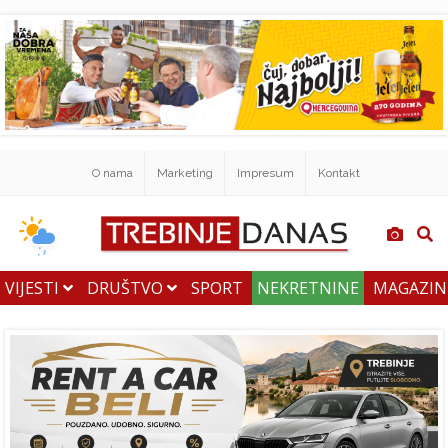
O nama
Marketing
Impresum
Kontakt
VIJESTI
DRUŠTVO
SPORT
NEKRETNINE
MAGAZI