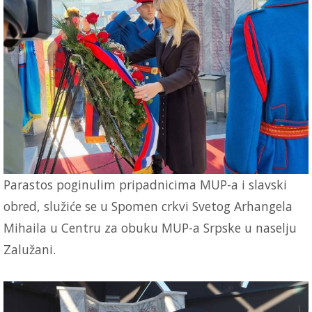
Parastos poginulim pripadnicima MUP-a i slavski
obred, služiće se u Spomen crkvi Svetog Arhangela
Mihaila u Centru za obuku MUP-a Srpske u naselju
Zalužani.