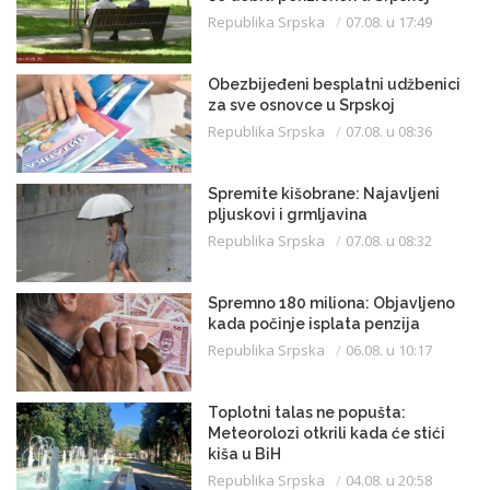
Republika Srpska
07.08. u 17:49
Obezbijeđeni besplatni udžbenici
za sve osnovce u Srpskoj
Republika Srpska
07.08. u 08:36
Spremite kišobrane: Najavljeni
pljuskovi i grmljavina
Republika Srpska
07.08. u 08:32
Spremno 180 miliona: Objavljeno
kada počinje isplata penzija
Republika Srpska
06.08. u 10:17
Toplotni talas ne popušta:
Meteorolozi otkrili kada će stići
kiša u BiH
Republika Srpska
04.08. u 20:58