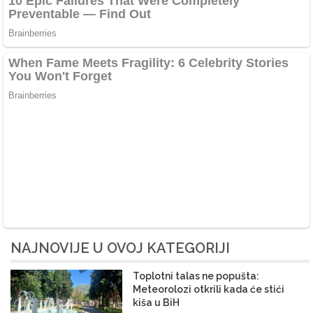
NAJNOVIJE U OVOJ KATEGORIJI
Toplotni talas ne popušta:
Meteorolozi otkrili kada će stići
kiša u BiH