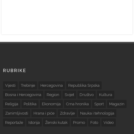
RUBRIKE
Vijesti
Trebinje
Hercegovina
Republika Srpska
Bosna i Hercegovina
Region
Svijet
Društvo
Kultura
Religija
Politika
Ekonomija
Crna hronika
Sport
Magazin
Zanimljivosti
Hrana i piće
Zdravlje
Nauka i tehnologija
Reportaže
Istorija
Ženski kutak
Promo
Foto
Video