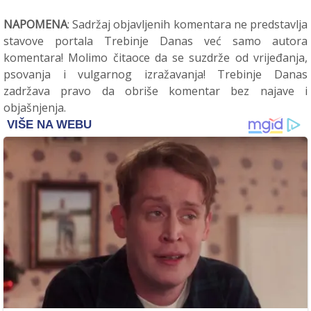
NAPOMENA
: Sadržaj objavljenih komentara ne predstavlja
stavove portala Trebinje Danas već samo autora
komentara! Molimo čitaoce da se suzdrže od vrijeđanja,
psovanja i vulgarnog izražavanja! Trebinje Danas
zadržava pravo da obriše komentar bez najave i
objašnjenja.