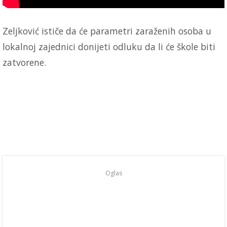
Zeljković ističe da će parametri zaraženih osoba u
lokalnoj zajednici donijeti odluku da li će škole biti
zatvorene.
Oglas