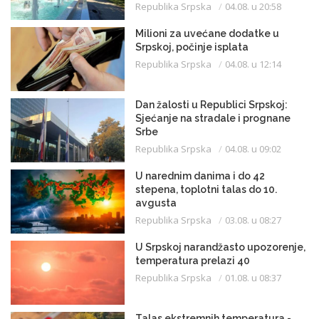
Republika Srpska
04.08. u 20:58
Milioni za uvećane dodatke u
Srpskoj, počinje isplata
Republika Srpska
04.08. u 12:14
Dan žalosti u Republici Srpskoj:
Sjećanje na stradale i prognane
Srbe
Republika Srpska
04.08. u 09:02
U narednim danima i do 42
stepena, toplotni talas do 10.
avgusta
Republika Srpska
03.08. u 08:27
U Srpskoj narandžasto upozorenje,
temperatura prelazi 40
Republika Srpska
01.08. u 08:37
Talas ekstremnih temperatura -