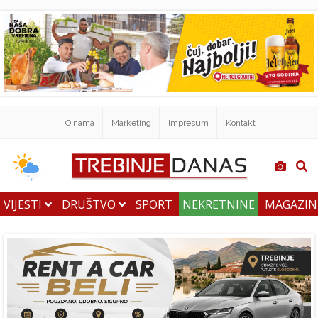
O nama
Marketing
Impresum
Kontakt
VIJESTI
DRUŠTVO
SPORT
NEKRETNINE
MAGAZI