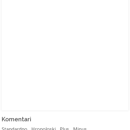
Komentari
Standardno
Hronoloski
Plus
Minus