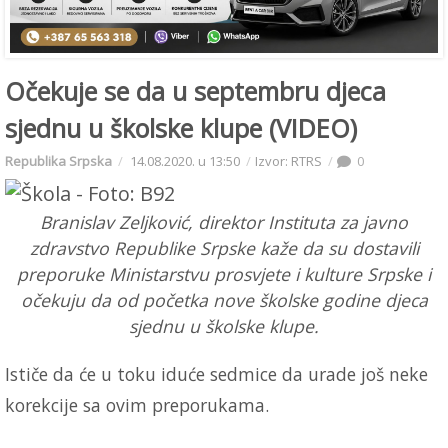
Očekuje se da u septembru djeca
sjednu u školske klupe (VIDEO)
Republika Srpska
14.08.2020. u 13:50
Izvor: RTRS
0
Branislav Zeljković, direktor Instituta za javno
zdravstvo Republike Srpske kaže da su dostavili
preporuke Ministarstvu prosvjete i kulture Srpske i
očekuju da od početka nove školske godine djeca
sjednu u školske klupe.
Ističe da će u toku iduće sedmice da urade još neke
korekcije sa ovim preporukama.