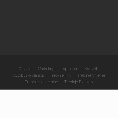
O nama
Marketing
Impresum
Kontakt
Autobuska stanica
Trebinje Info
Trebinje Vrijeme
Trebinje Nekretnine
Trebinje Bioskop
×
Copyrights © 2026 sva prava zadržana.