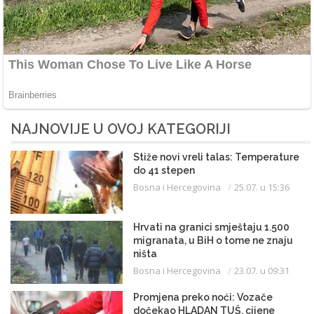
NAJNOVIJE U OVOJ KATEGORIJI
Stiže novi vreli talas: Temperature
do 41 stepen
Bosna i Hercegovina
25.07. u 15:36
Hrvati na granici smještaju 1.500
migranata, u BiH o tome ne znaju
ništa
Bosna i Hercegovina
23.07. u 09:31
Promjena preko noći: Vozače
dočekao HLADAN TUŠ, cijene