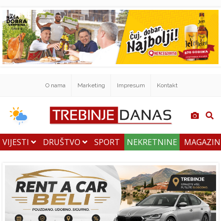
O nama
Marketing
Impresum
Kontakt
VIJESTI
DRUŠTVO
SPORT
NEKRETNINE
MAGAZI