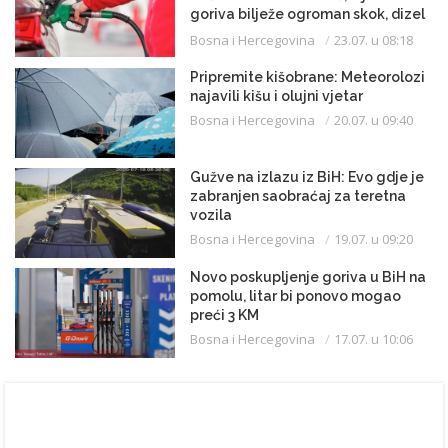
goriva bilježe ogroman skok, dizel
uveliko prešao 3,20 KM
Bosna i Hercegovina
23.07. u 08:18
Pripremite kišobrane: Meteorolozi
najavili kišu i olujni vjetar
Bosna i Hercegovina
20.07. u 09:40
Gužve na izlazu iz BiH: Evo gdje je
zabranjen saobraćaj za teretna
vozila
Bosna i Hercegovina
19.07. u 09:20
Novo poskupljenje goriva u BiH na
pomolu, litar bi ponovo mogao
preći 3 KM
Bosna i Hercegovina
17.07. u 10:06