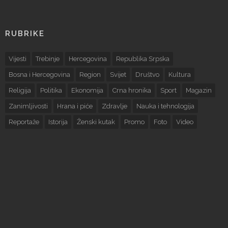
RUBRIKE
Vijesti
Trebinje
Hercegovina
Republika Srpska
Bosna i Hercegovina
Region
Svijet
Društvo
Kultura
Religija
Politika
Ekonomija
Crna hronika
Sport
Magazin
Zanimljivosti
Hrana i piće
Zdravlje
Nauka i tehnologija
Reportaže
Istorija
Ženski kutak
Promo
Foto
Video