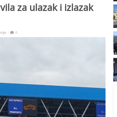
ila za ulazak i izlazak
ncije
0