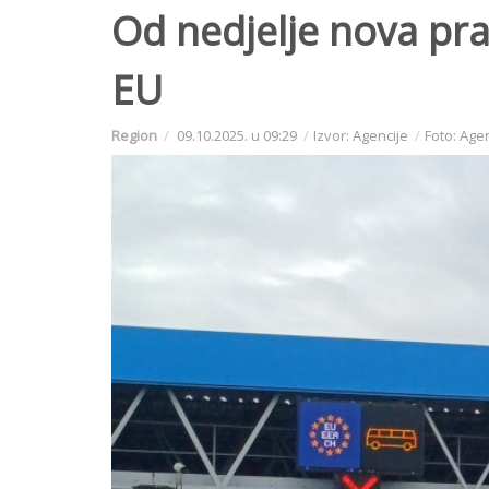
Od nedjelje nova prav
EU
Region
09.10.2025. u 09:29
Izvor: Agencije
Foto: Age