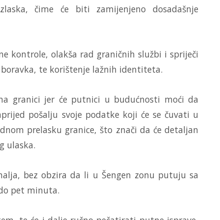
izlaska, čime će biti zamijenjeno dosadašnje
 kontrole, olakša rad graničnih službi i spriječi
boravka, te korištenje lažnih identiteta.
na granici jer će putnici u budućnosti moći da
prijed pošalju svoje podatke koji će se čuvati u
ednom prelasku granice, što znači da će detaljan
g ulaska.
emalja, bez obzira da li u Šengen zonu putuju sa
 do pet minuta.
stem, te će i dalje ručno pečatirati putne isprave,