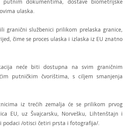
im putnim dokumentima, dostave biometrijske
slovima ulaska.
li granični službenici prilikom prelaska granice,
jed, čime se proces ulaska i izlaska iz EU znatno
ikacija neće biti dostupna na svim graničnim
im putničkim čvorištima, s ciljem smanjenja
nicima iz trećih zemalja će se prilikom prvog
ica EU, uz Švajcarsku, Norvešku, Lihtenštajn i
podaci /otisci četiri prsta i fotografija/.