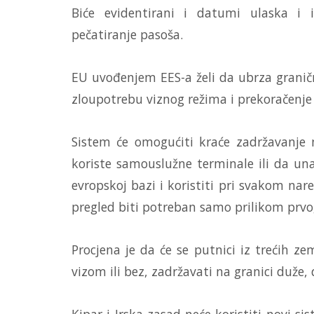
Biće evidentirani i datumi ulaska i 
pečatiranje pasoša.
EU uvođenjem EES-a želi da ubrza granične
zloupotrebu viznog režima i prekoračenje 
Sistem će omogućiti kraće zadržavanje 
koriste samouslužne terminale ili da una
evropskoj bazi i koristiti pri svakom nar
pregled biti potreban samo prilikom prvo
Procjena je da će se putnici iz trećih z
vizom ili bez, zadržavati na granici duže,
Kipar i Irska zasad neće koristiti novi si