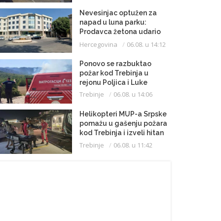
Nevesinjac optužen za
napad u luna parku:
Prodavca žetona udario
mikrofonom u glavu
Hercegovina
06.08. u 14:12
Ponovo se razbuktao
požar kod Trebinja u
rejonu Poljica i Luke
Trebinje
06.08. u 14:06
Helikopteri MUP-a Srpske
pomažu u gašenju požara
kod Trebinja i izveli hitan
medicinski let do
Trebinje
06.08. u 11:42
Beograda