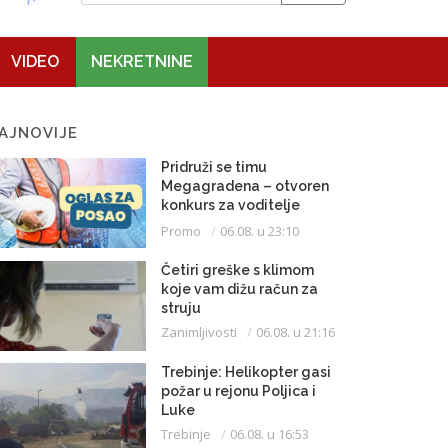
VIDEO
NEKRETNINE
AJNOVIJE
Pridruži se timu
Megagradena – otvoren
konkurs za voditelje
gradilišta
Promo
06.08. u 23:10
Četiri greške s klimom
koje vam dižu račun za
struju
Zanimljivosti
06.08. u 21:16
Trebinje: Helikopter gasi
požar u rejonu Poljica i
Luke
Trebinje
06.08. u 16:53