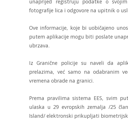
unaprijed registruju podatke o svoj
fotografije lica i odgovore na upitnik o u
Ove informacije, koje bi uobičajeno unosi
putem aplikacije mogu biti poslate unapri
ubrzava.
Iz Granične policije su naveli da apl
prelazima, već samo na odabranim već
vremena obrade na granici.
Prema pravilima sistema EES, svim put
ulaska u 29 evropskih zemalja /25 član
Island/ elektronski prikupljati biometrijski 