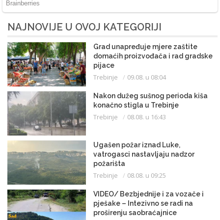
NAJNOVIJE U OVOJ KATEGORIJI
Grad unapređuje mjere zaštite
domaćih proizvođača i rad gradske
pijace
Trebinje
09.08. u 08:04
Nakon dužeg sušnog perioda kiša
konačno stigla u Trebinje
Trebinje
08.08. u 16:43
Ugašen požar iznad Luke,
vatrogasci nastavljaju nadzor
požarišta
Trebinje
08.08. u 09:25
VIDEO/ Bezbjednije i za vozače i
pješake – Intezivno se radi na
proširenju saobraćajnice