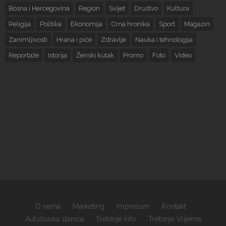
Bosna i Hercegovina
Region
Svijet
Društvo
Kultura
Religija
Politika
Ekonomija
Crna hronika
Sport
Magazin
Zanimljivosti
Hrana i piće
Zdravlje
Nauka i tehnologija
Reportaže
Istorija
Ženski kutak
Promo
Foto
Video
O nama
Marketing
Impresum
Kontakt
Autobuska stanica
Trebinje Info
Trebinje Vrijeme