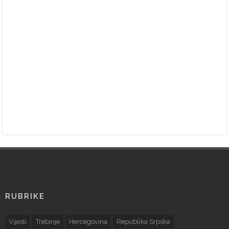
RUBRIKE
Vijesti
Trebinje
Hercegovina
Republika Srpska