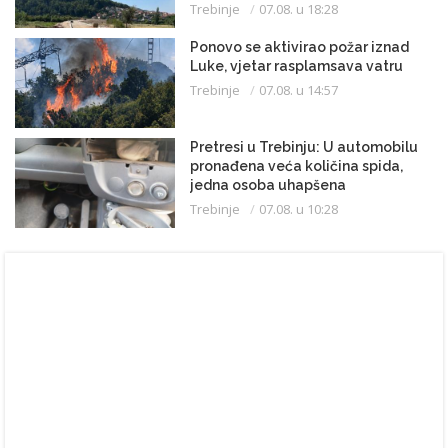
Trebinje
07.08. u 18:28
Ponovo se aktivirao požar iznad
Luke, vjetar rasplamsava vatru
Trebinje
07.08. u 14:57
Pretresi u Trebinju: U automobilu
pronađena veća količina spida,
jedna osoba uhapšena
Trebinje
07.08. u 10:28