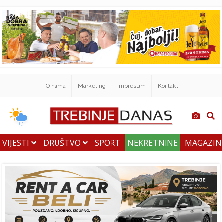
O nama
Marketing
Impresum
Kontakt
VIJESTI
DRUŠTVO
SPORT
NEKRETNINE
MAGAZI