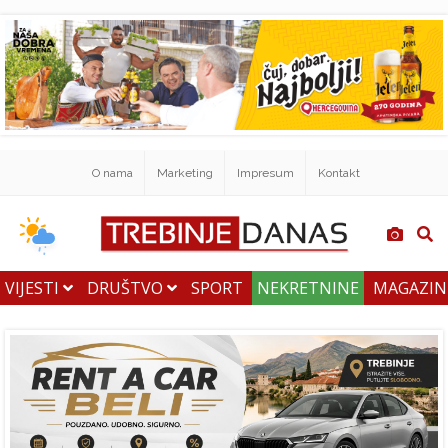
O nama
Marketing
Impresum
Kontakt
VIJESTI
DRUŠTVO
SPORT
NEKRETNINE
MAGAZI