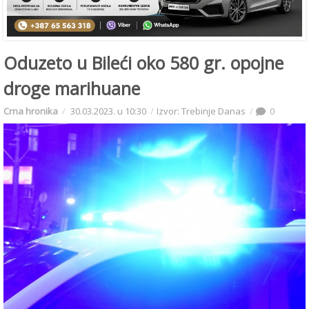
Oduzeto u Bileći oko 580 gr. opojne
droge marihuane
Crna hronika
30.03.2023. u 10:30
Izvor: Trebinje Danas
0