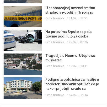
U saobraćajnoj nesreći smrtno
stradao 39-godišnji Trebinjac
Crna hronika
31.07. u 12:51
Na putevima Srpske za pola
godine poginulo 45 osoba
Crna hronika
25.07. u 07:26
Tragedija u Neumu: Utopio se
muškarac
Crna hronika
19.07. u 18:11
Podignuta optužnica za nasilje u
porodici: Bilećanin optužen da je
nakon prijetnji i svađe sa
partnerkom zapalio kuću
Crna hronika
14.07. u 15:14