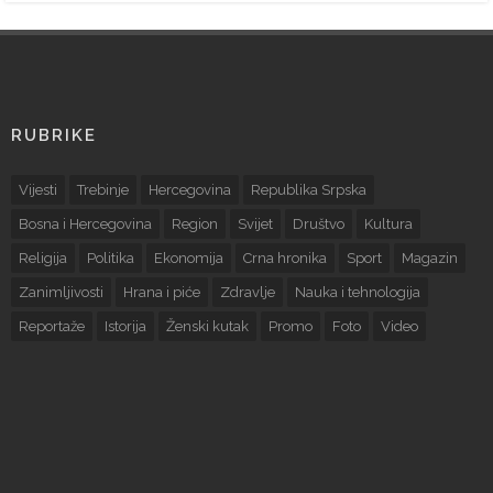
RUBRIKE
Vijesti
Trebinje
Hercegovina
Republika Srpska
Bosna i Hercegovina
Region
Svijet
Društvo
Kultura
Religija
Politika
Ekonomija
Crna hronika
Sport
Magazin
Zanimljivosti
Hrana i piće
Zdravlje
Nauka i tehnologija
Reportaže
Istorija
Ženski kutak
Promo
Foto
Video