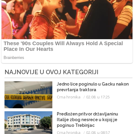
NAJNOVIJE U OVOJ KATEGORIJI
Jedno lice poginulo u Gacku nakon
prevrtanja traktora
Crna hronika
02.08. u 17:25
Predložen pritvor državljaninu
Italije zbog nesreće u kojoj je
poginuo Trebinjac
Crna hronika
02.08. u 08:57