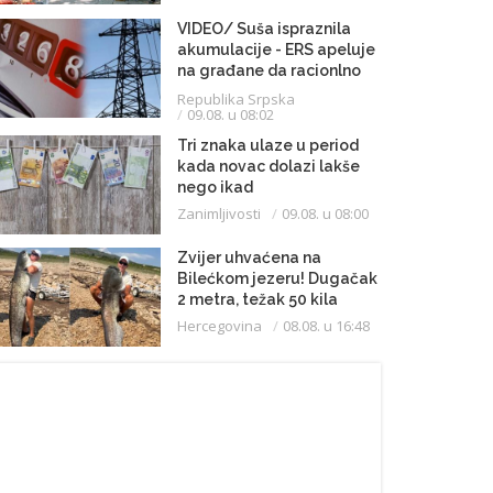
VIDEO/ Suša ispraznila
akumulacije - ERS apeluje
na građane da racionlno
troše struju
Republika Srpska
09.08. u 08:02
Tri znaka ulaze u period
kada novac dolazi lakše
nego ikad
Zanimljivosti
09.08. u 08:00
Zvijer uhvaćena na
Bilećkom jezeru! Dugačak
2 metra, težak 50 kila
Hercegovina
08.08. u 16:48