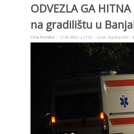
ODVEZLA GA HITNA 
na gradilištu u Banja
Crna hronika
17.02.2023. u 21:52
Izvor: Srpska.info