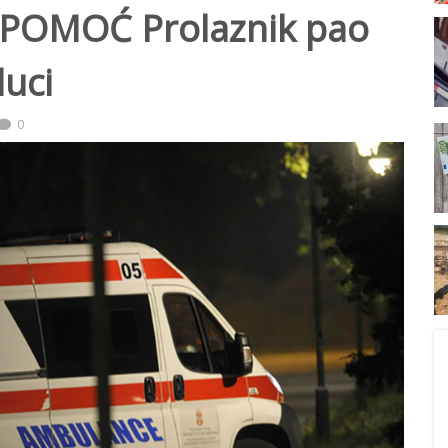
POMOĆ Prolaznik pao
luci
0