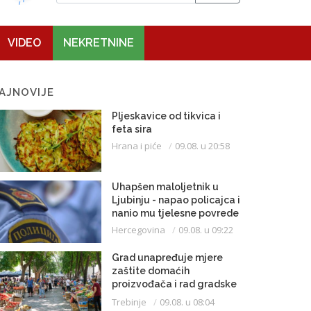
VIDEO
NEKRETNINE
AJNOVIJE
Pljeskavice od tikvica i
feta sira
Hrana i piće
09.08. u 20:58
Uhapšen maloljetnik u
Ljubinju - napao policajca i
nanio mu tjelesne povrede
Hercegovina
09.08. u 09:22
Grad unapređuje mjere
zaštite domaćih
proizvođača i rad gradske
pijace
Trebinje
09.08. u 08:04