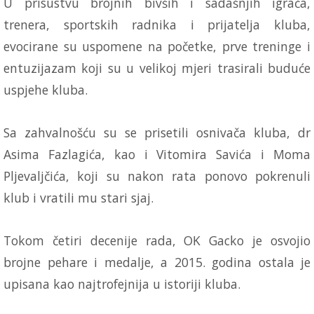
U prisustvu brojnih bivših i sadašnjih igrača,
trenera, sportskih radnika i prijatelja kluba,
evocirane su uspomene na početke, prve treninge i
entuzijazam koji su u velikoj mjeri trasirali buduće
uspjehe kluba.
Sa zahvalnošću su se prisetili osnivača kluba, dr
Asima Fazlagića, kao i Vitomira Savića i Moma
Pljevaljčića, koji su nakon rata ponovo pokrenuli
klub i vratili mu stari sjaj.
Tokom četiri decenije rada, OK Gacko je osvojio
brojne pehare i medalje, a 2015. godina ostala je
upisana kao najtrofejnija u istoriji kluba.