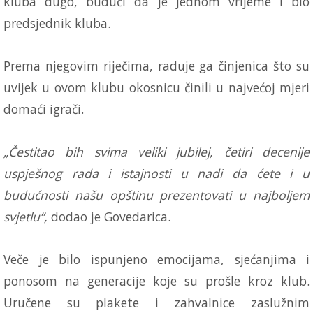
kluba dugo, budući da je jednom vrijeme i bio
predsjednik kluba.
Prema njegovim riječima, raduje ga činjenica što su
uvijek u ovom klubu okosnicu činili u najvećoj mjeri
domaći igrači.
„Čestitao bih svima veliki jubilej, četiri decenije
uspješnog rada i istajnosti u nadi da ćete i u
budućnosti našu opštinu prezentovati u najboljem
svjetlu“,
dodao je Govedarica.
Veče je bilo ispunjeno emocijama, sjećanjima i
ponosom na generacije koje su prošle kroz klub.
Uručene su plakete i zahvalnice zaslužnim