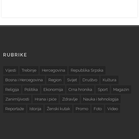
RUBRIKE
Vijesti
Trebinje
Hercegovina
Republika Srpska
Bosna i Hercegovina
Region
Svijet
Društvo
Kultura
Religija
Politika
Ekonomija
Crna hronika
Sport
Magazin
Zanimljivosti
Hrana i piće
Zdravlje
Nauka i tehnologija
Reportaže
Istorija
Ženski kutak
Promo
Foto
Video