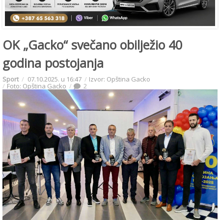
OK „Gacko“ svečano obilježio 40
godina postojanja
Sport
07.10.2025. u 16:47
Izvor: Opština Gacko
Foto: Opština Gacko
2