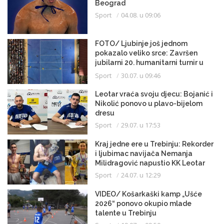
Beograd
Sport
04.08. u 09:06
FOTO/ Ljubinje još jednom
pokazalo veliko srce: Završen
jubilarni 20. humanitarni turnir u
malom fudbalu
Sport
30.07. u 09:46
Leotar vraća svoju djecu: Bojanić i
Nikolić ponovo u plavo-bijelom
dresu
Sport
29.07. u 17:53
Kraj jedne ere u Trebinju: Rekorder
i ljubimac navijača Nemanja
Milidragović napustio KK Leotar
Sport
24.07. u 12:29
VIDEO/ Košarkaški kamp „Ušće
2026“ ponovo okupio mlade
talente u Trebinju