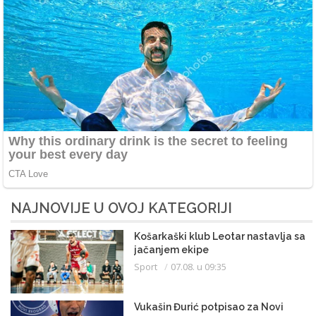
NAJNOVIJE U OVOJ KATEGORIJI
Košarkaški klub Leotar nastavlja sa
jačanjem ekipe
Sport
07.08. u 09:35
Vukašin Đurić potpisao za Novi