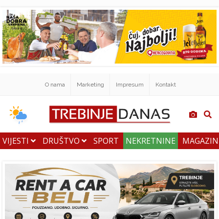
O nama
Marketing
Impresum
Kontakt
VIJESTI
DRUŠTVO
SPORT
NEKRETNINE
MAGAZI