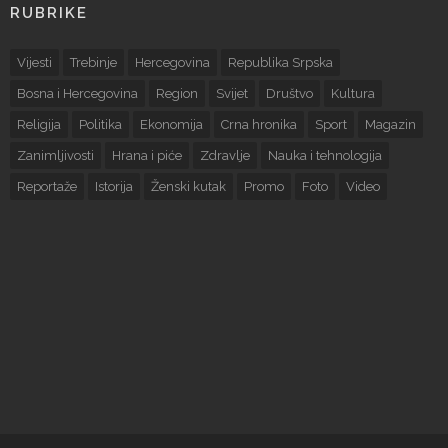
RUBRIKE
Vijesti
Trebinje
Hercegovina
Republika Srpska
Bosna i Hercegovina
Region
Svijet
Društvo
Kultura
Religija
Politika
Ekonomija
Crna hronika
Sport
Magazin
Zanimljivosti
Hrana i piće
Zdravlje
Nauka i tehnologija
Reportaže
Istorija
Ženski kutak
Promo
Foto
Video