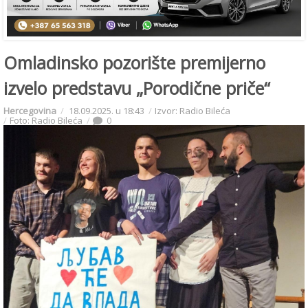
Omladinsko pozorište premijerno
izvelo predstavu „Porodične priče“
Hercegovina
18.09.2025. u 18:43
Izvor: Radio Bileća
Foto: Radio Bileća
0