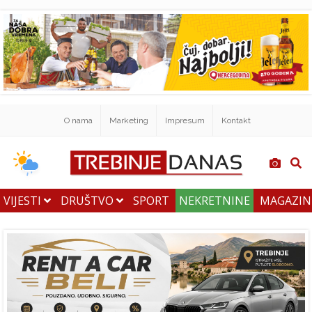
O nama
Marketing
Impresum
Kontakt
VIJESTI
DRUŠTVO
SPORT
NEKRETNINE
MAGAZI