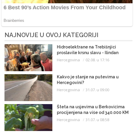
NAJNOVIJE U OVOJ KATEGORIJI
Hidroelektrane na Trebišnjici
proslavile krsnu slavu - Ilindan
Hercegovina
02.08. u 17:16
Kakvo je stanje na putevima u
Hercegovini?
Hercegovina
31.07. u 09:00
Šteta na usjevima u Berkovićima
procijenjena na više od 340.000 KM
Hercegovina
31.07. u 08:58