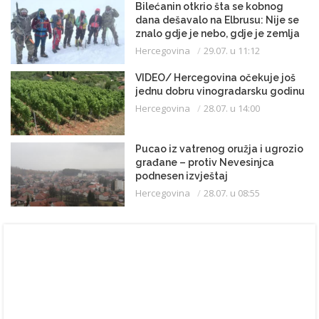
Bilećanin otkrio šta se kobnog
dana dešavalo na Elbrusu: Nije se
znalo gdje je nebo, gdje je zemlja
Hercegovina
29.07. u 11:12
VIDEO/ Hercegovina očekuje još
jednu dobru vinogradarsku godinu
Hercegovina
28.07. u 14:00
Pucao iz vatrenog oružja i ugrozio
građane – protiv Nevesinjca
podnesen izvještaj
Hercegovina
28.07. u 08:55