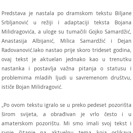
Predstava je nastala po dramskom tekstu Biljane
Srbljanović u režiji i adaptaciji teksta Bojana
Milidragovića, a uloge su tumačili Gojko Samardžić,
Anastasija Albijanić, Milica Samardžić i Dejan
Radovanović.Iako nastao prije skoro trideset godina,
ovaj tekst je aktuelan jednako kao u trenutku
nastanka i postavlja važna pitanja o statusu i
problemima mladih ljudi u savremenom društvu,
ističe Bojan Milidragović.
„Po ovom tekstu igralo se u preko pedeset pozorišta
širom svijeta, a obrađivan je vrlo često i u
amaterskom pozorištu. Mi smo imali svoj tekst i
svoje čitanje na aktuelnu tema koja oslikava