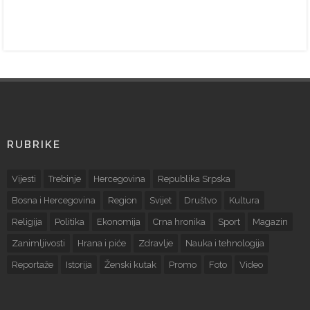
RUBRIKE
Vijesti
Trebinje
Hercegovina
Republika Srpska
Bosna i Hercegovina
Region
Svijet
Društvo
Kultura
Religija
Politika
Ekonomija
Crna hronika
Sport
Magazin
Zanimljivosti
Hrana i piće
Zdravlje
Nauka i tehnologija
Reportaže
Istorija
Ženski kutak
Promo
Foto
Video