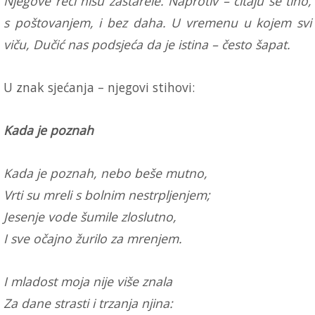
Njegove reči nisu zastarele. Naprotiv – čitaju se tiho,
s poštovanjem, i bez daha. U vremenu u kojem svi
viču, Dučić nas podsjeća da je istina – često šapat.
U znak sjećanja – njegovi stihovi:
Kada je poznah
Kada je poznah, nebo beše mutno,
Vrti su mreli s bolnim nestrpljenjem;
Jesenje vode šumile zloslutno,
I sve očajno žurilo za mrenjem.
I mladost moja nije više znala
Za dane strasti i trzanja njina: