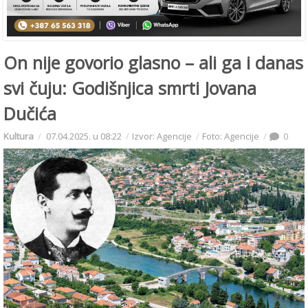
On nije govorio glasno – ali ga i danas
svi čuju: Godišnjica smrti Jovana
Dučića
Kultura
07.04.2025. u 08:22
Izvor: Agencije
Foto: Agencije
0