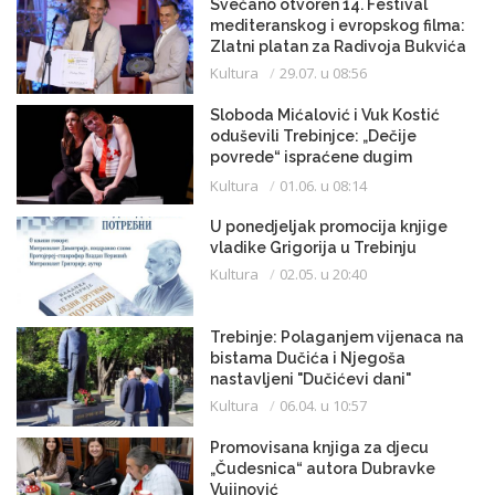
Svečano otvoren 14. Festival
mediteranskog i evropskog filma:
Zlatni platan za Radivoja Bukvića
Kultura
29.07. u 08:56
Sloboda Mićalović i Vuk Kostić
oduševili Trebinjce: „Dečije
povrede“ ispraćene dugim
aplauzom
Kultura
01.06. u 08:14
U ponedjeljak promocija knjige
vladike Grigorija u Trebinju
Kultura
02.05. u 20:40
Trebinje: Polaganjem vijenaca na
bistama Dučića i Njegoša
nastavljeni "Dučićevi dani"
Kultura
06.04. u 10:57
Promovisana knjiga za djecu
„Čudesnica“ autora Dubravke
Vujinović