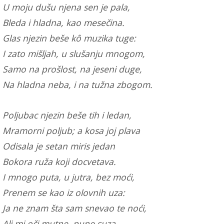
U moju dušu njena sen je pala,
Bleda i hladna, kao mesečina.
Glas njezin beše kô muzika tuge:
I zato mišljah, u slušanju mnogom,
Samo na prošlost, na jeseni duge,
Na hladna neba, i na tužna zbogom.
Poljubac njezin beše tih i ledan,
Mramorni poljub; a kosa joj plava
Odisala je setan miris jedan
Bokora ruža koji docvetava.
I mnogo puta, u jutra, bez moći,
Prenem se kao iz olovnih uza:
Ja ne znam šta sam snevao te noći,
Ali mi oči mutne, pune suza.