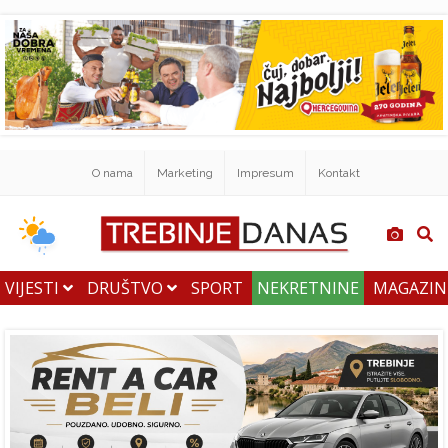
O nama
Marketing
Impresum
Kontakt
VIJESTI
DRUŠTVO
SPORT
NEKRETNINE
MAGAZI