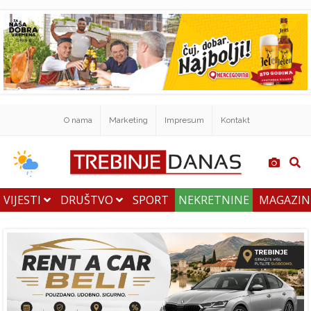
O nama
Marketing
Impresum
Kontakt
VIJESTI
DRUŠTVO
SPORT
NEKRETNINE
MAGAZI