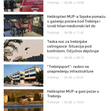
Trebinje
06.08. u 14:06
Helikopteri MUP-a Srpske pomažu
u gašenju požara kod Trebinja i
izveli hitan medicinski let do
Beograda
Trebinje
06.08. u 11:42
Teška noć za trebinjske
vatrogasce: Situacija pod
kontrolom; Od jutros dejstvuje
helikopter
Trebinje
06.08. u 08:19
“Trebinjsport”- radovi na
unapređenju infrastrukture
Trebinje
05.08. u 20:01
Helikopter MUP-a gasi požar u
Trebinju
Trebinje
05.08. u 19:56