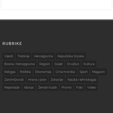
RUBRIKE
Vijesti
Trebinje
Hercegovina
Republika Srpska
Bosna i Hercegovina
Region
Svijet
Društvo
Kultura
Religija
Politika
Ekonomija
Crna hronika
Sport
Magazin
Zanimljivosti
Hrana i piće
Zdravlje
Nauka i tehnologija
Reportaže
Istorija
Ženski kutak
Promo
Foto
Video