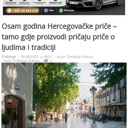
Osam godina Hercegovačke priče –
tamo gdje proizvodi pričaju priče o
ljudima i tradiciji
Trebinje
06.08.2025. u 08:31
Izvor: Trebinje Danas
Foto: Trebinje Danas
4