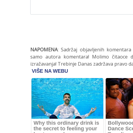
NAPOMENA
: Sadržaj objavljenih komentara
samo autora komentara! Molimo čitaoce da
izražavanja! Trebinje Danas zadržava pravo da