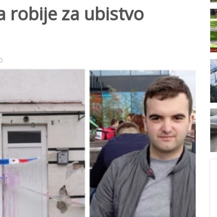
 robije za ubistvo
0