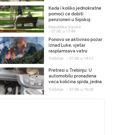
Kada i koliko jednokratne
pomoći će dobiti
penzioneri u Srpskoj
Republika Srpska
07.08. u 17:49
Ponovo se aktivirao požar
iznad Luke, vjetar
rasplamsava vatru
Trebinje
07.08. u 14:57
Pretresi u Trebinju: U
automobilu pronađena
veća količina spida, jedna
osoba uhapšena
Trebinje
07.08. u 10:28