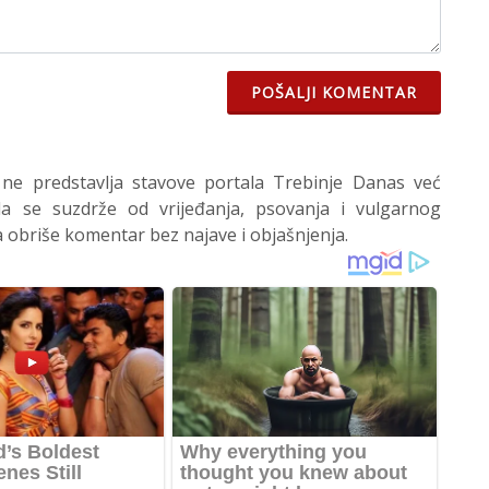
POŠALJI KOMENTAR
 ne predstavlja stavove portala Trebinje Danas već
 se suzdrže od vrijeđanja, psovanja i vulgarnog
 obriše komentar bez najave i objašnjenja.