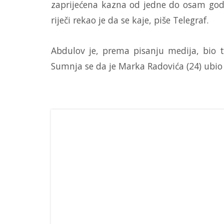
zaprijećena kazna od jedne do osam godi
riječi rekao je da se kaje, piše Telegraf.
Abdulov je, prema pisanju medija, bio t
Sumnja se da je Marka Radovića (24) ubio