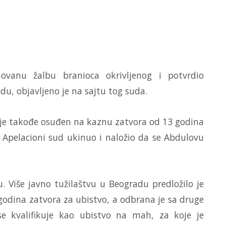
ovanu žalbu branioca okrivljenog i potvrdio
u, objavljeno je na sajtu tog suda.
e takođe osuđen na kaznu zatvora od 13 godina
e Apelacioni sud ukinuo i naložio da se Abdulovu
. Više javno tužilaštvu u Beogradu predložilo je
odina zatvora za ubistvo, a odbrana je sa druge
se kvalifikuje kao ubistvo na mah, za koje je