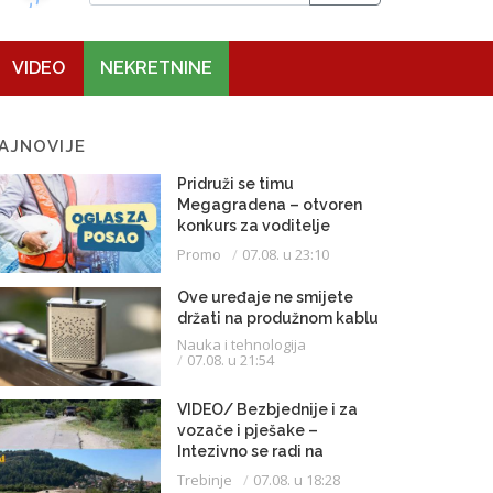
VIDEO
NEKRETNINE
AJNOVIJE
Pridruži se timu
Megagradena – otvoren
konkurs za voditelje
gradilišta
Promo
07.08. u 23:10
Ove uređaje ne smijete
držati na produžnom kablu
Nauka i tehnologija
07.08. u 21:54
VIDEO/ Bezbjednije i za
vozače i pješake –
Intezivno se radi na
proširenju saobraćajnice
Trebinje
07.08. u 18:28