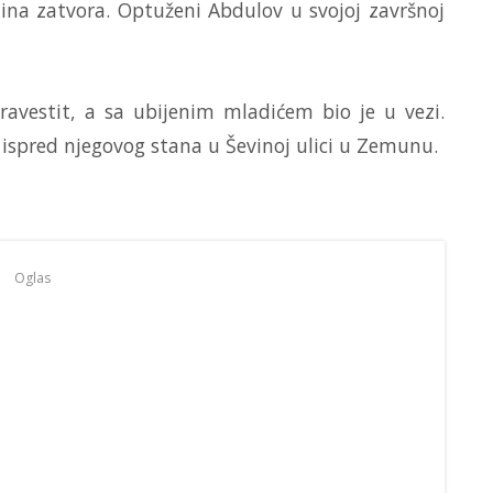
na zatvora. Optuženi Abdulov u svojoj završnoj
ravestit, a sa ubijenim mladićem bio je u vezi.
 ispred njegovog stana u Ševinoj ulici u Zemunu.
Oglas