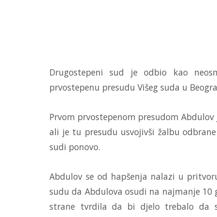
Drugostepeni sud je odbio kao neosn
prvostepenu presudu Višeg suda u Beograd
Prvom prvostepenom presudom Abdulov j
ali je tu presudu usvojivši žalbu odbran
sudi ponovo.
Abdulov se od hapšenja nalazi u pritvoru
sudu da Abdulova osudi na najmanje 10 g
strane tvrdila da bi djelo trebalo da 