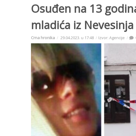
Osuđen na 13 godina
mladića iz Nevesinja
Crna hronika
29.04.2023. u 17:48
Izvor: Agencije