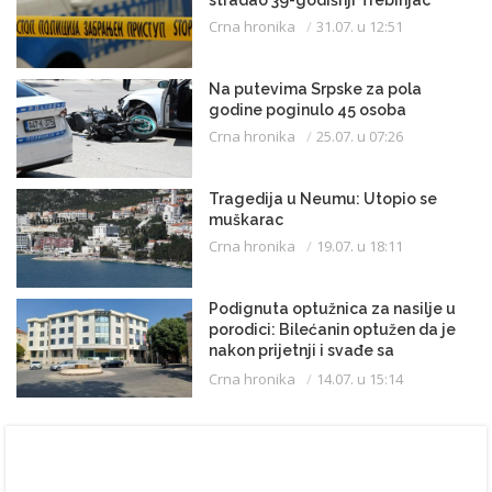
Crna hronika
31.07. u 12:51
Na putevima Srpske za pola
godine poginulo 45 osoba
Crna hronika
25.07. u 07:26
Tragedija u Neumu: Utopio se
muškarac
Crna hronika
19.07. u 18:11
Podignuta optužnica za nasilje u
porodici: Bilećanin optužen da je
nakon prijetnji i svađe sa
partnerkom zapalio kuću
Crna hronika
14.07. u 15:14