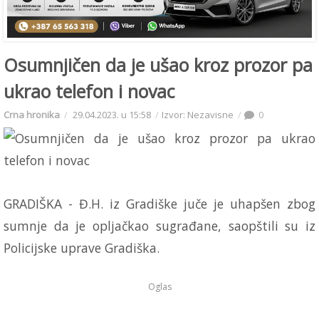
Osumnjičen da je ušao kroz prozor pa
ukrao telefon i novac
Crna hronika
29.04.2023. u 15:58
Izvor: Nezavisne
0
GRADIŠKA - Đ.H. iz Gradiške juče je uhapšen zbog
sumnje da je opljačkao sugrađane, saopštili su iz
Policijske uprave Gradiška.
Oglas