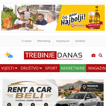
O nama
Marketing
Impresum
Kontakt
VIJESTI
DRUŠTVO
SPORT
NEKRETNINE
MAGAZI