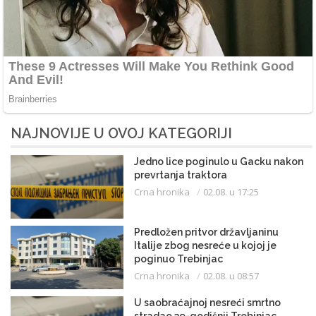
NAJNOVIJE U OVOJ KATEGORIJI
Jedno lice poginulo u Gacku nakon
prevrtanja traktora
Crna hronika
02.08. u 17:25
Predložen pritvor državljaninu
Italije zbog nesreće u kojoj je
poginuo Trebinjac
Crna hronika
02.08. u 08:57
U saobraćajnoj nesreći smrtno
stradao 39-godišnji Trebinjac