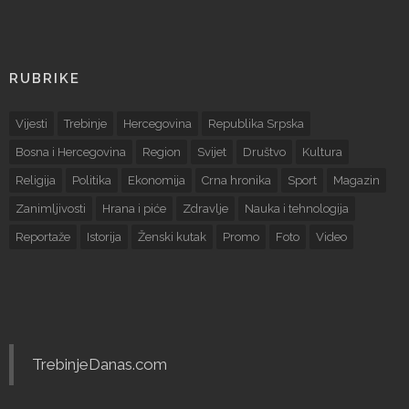
RUBRIKE
Vijesti
Trebinje
Hercegovina
Republika Srpska
Bosna i Hercegovina
Region
Svijet
Društvo
Kultura
Religija
Politika
Ekonomija
Crna hronika
Sport
Magazin
Zanimljivosti
Hrana i piće
Zdravlje
Nauka i tehnologija
Reportaže
Istorija
Ženski kutak
Promo
Foto
Video
TrebinjeDanas.com