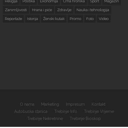
Religija
Politika
Ekonomija
Crna hronika
Sport
Magazin
Zanimljivosti
Hrana i piće
Zdravlje
Nauka i tehnologija
Reportaže
Istorija
Ženski kutak
Promo
Foto
Video
O nama
Marketing
Impresum
Kontakt
Autobuska stanica
Trebinje Info
Trebinje Vrijeme
Trebinje Nekretnine
Trebinje Bioskop