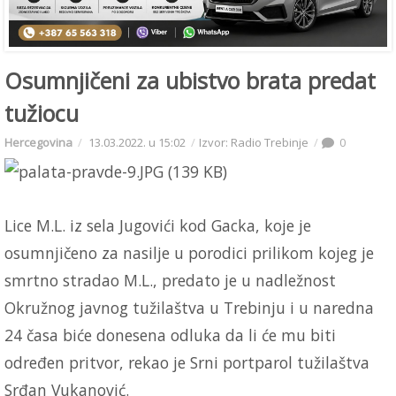
Osumnjičeni za ubistvo brata predat
tužiocu
Hercegovina
13.03.2022. u 15:02
Izvor: Radio Trebinje
0
Lice M.L. iz sela Jugovići kod Gacka, koje je
osumnjičeno za nasilje u porodici prilikom kojeg je
smrtno stradao M.L., predato je u nadležnost
Okružnog javnog tužilaštva u Trebinju i u naredna
24 časa biće donesena odluka da li će mu biti
određen pritvor, rekao je Srni portparol tužilaštva
Srđan Vukanović.