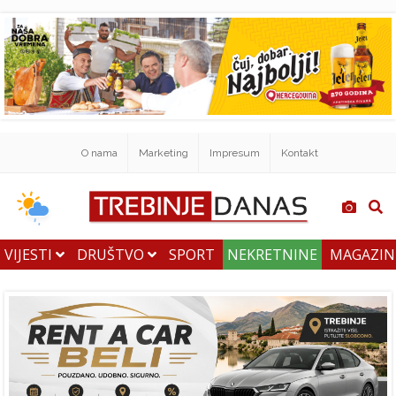
O nama
Marketing
Impresum
Kontakt
VIJESTI
DRUŠTVO
SPORT
NEKRETNINE
MAGAZI