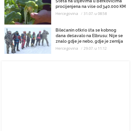
Šteta na usjevima u Berkovićima
procijenjena na više od 340.000 KM
Hercegovina
31.07. u 08:58
Bilećanin otkrio šta se kobnog
dana dešavalo na Elbrusu: Nije se
znalo gdje je nebo, gdje je zemlja
Hercegovina
29.07. u 11:12