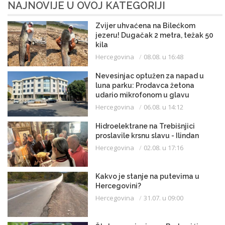
NAJNOVIJE U OVOJ KATEGORIJI
Zvijer uhvaćena na Bilećkom
jezeru! Dugačak 2 metra, težak 50
kila
Hercegovina
08.08. u 16:48
Nevesinjac optužen za napad u
luna parku: Prodavca žetona
udario mikrofonom u glavu
Hercegovina
06.08. u 14:12
Hidroelektrane na Trebišnjici
proslavile krsnu slavu - Ilindan
Hercegovina
02.08. u 17:16
Kakvo je stanje na putevima u
Hercegovini?
Hercegovina
31.07. u 09:00