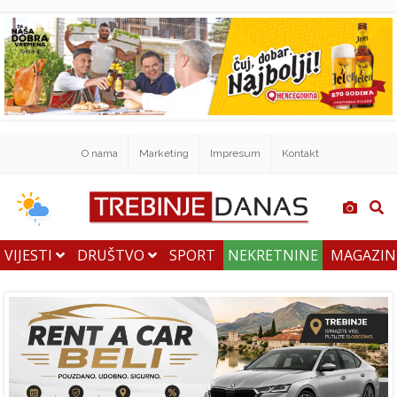
O nama
Marketing
Impresum
Kontakt
VIJESTI
DRUŠTVO
SPORT
NEKRETNINE
MAGAZI