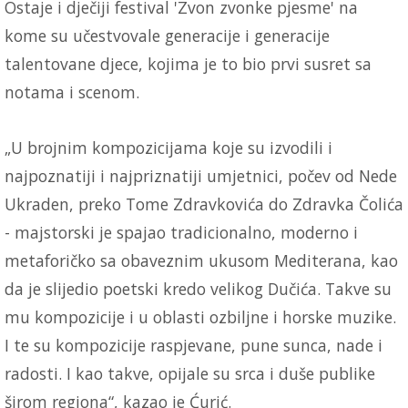
Ostaje i dječiji festival 'Zvon zvonke pjesme' na
kome su učestvovale generacije i generacije
talentovane djece, kojima je to bio prvi susret sa
notama i scenom.
„U brojnim kompozicijama koje su izvodili i
najpoznatiji i najpriznatiji umjetnici, počev od Nede
Ukraden, preko Tome Zdravkovića do Zdravka Čolića
- majstorski je spajao tradicionalno, moderno i
metaforičko sa obaveznim ukusom Mediterana, kao
da je slijedio poetski kredo velikog Dučića. Takve su
mu kompozicije i u oblasti ozbiljne i horske muzike.
I te su kompozicije raspjevane, pune sunca, nade i
radosti. I kao takve, opijale su srca i duše publike
širom regiona“, kazao je Ćurić.