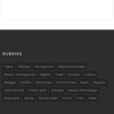
RUBRIKE
Vijesti
Trebinje
Hercegovina
Republika Srpska
Bosna i Hercegovina
Region
Svijet
Društvo
Kultura
Religija
Politika
Ekonomija
Crna hronika
Sport
Magazin
Zanimljivosti
Hrana i piće
Zdravlje
Nauka i tehnologija
Reportaže
Istorija
Ženski kutak
Promo
Foto
Video