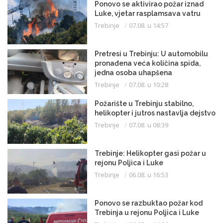
Ponovo se aktivirao požar iznad
Luke, vjetar rasplamsava vatru
Trebinje
07.08. u 14:57
Pretresi u Trebinju: U automobilu
pronađena veća količina spida,
jedna osoba uhapšena
Trebinje
07.08. u 10:28
Požarište u Trebinju stabilno,
helikopter i jutros nastavlja dejstvo
Trebinje
07.08. u 08:39
Trebinje: Helikopter gasi požar u
rejonu Poljica i Luke
Trebinje
06.08. u 16:53
Ponovo se razbuktao požar kod
Trebinja u rejonu Poljica i Luke