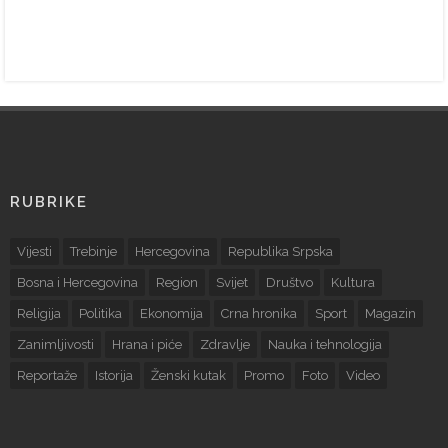
RUBRIKE
Vijesti
Trebinje
Hercegovina
Republika Srpska
Bosna i Hercegovina
Region
Svijet
Društvo
Kultura
Religija
Politika
Ekonomija
Crna hronika
Sport
Magazin
Zanimljivosti
Hrana i piće
Zdravlje
Nauka i tehnologija
Reportaže
Istorija
Ženski kutak
Promo
Foto
Video