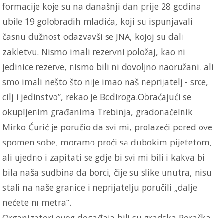
formacije koje su na današnji dan prije 28 godina
ubile 19 golobradih mladića, koji su ispunjavali
časnu dužnost odazvavši se JNA, kojoj su dali
zakletvu. Nismo imali rezervni položaj, kao ni
jedinice rezerve, nismo bili ni dovoljno naoružani, ali
smo imali nešto što nije imao naš neprijatelj - srce,
cilj i jedinstvo”, rekao je Bodiroga.Obraćajući se
okupljenim građanima Trebinja, gradonačelnik
Mirko Ćurić je poručio da svi mi, prolazeći pored ove
spomen sobe, moramo proći sa dubokim pijetetom,
ali ujedno i zapitati se gdje bi svi mi bili i kakva bi
bila naša sudbina da borci, čije su slike unutra, nisu
stali na naše granice i neprijatelju poručili „dalje
nećete ni metra“.
Organizatori ovog događaja bili su gradska Boračka