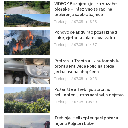
VIDEO/ Bezbjednije i za vozače i
pješake – Intezivno se radi na
proširenju saobraćajnice
Trebinje
07.08. u 18:28
Ponovo se aktivirao požar iznad
Luke, vjetar rasplamsava vatru
Trebinje
07.08. u 14:57
Pretresi u Trebinju: U automobilu
pronađena veća količina spida,
jedna osoba uhapšena
Trebinje
07.08. u 10:28
Požarište u Trebinju stabilno,
helikopter i jutros nastavlja dejstvo
Trebinje
07.08. u 08:39
Trebinje: Helikopter gasi požar u
rejonu Poljica i Luke