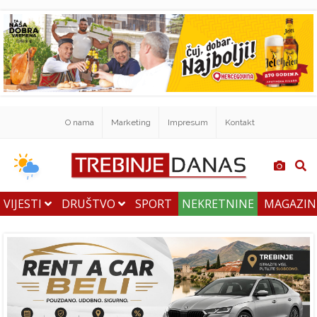
O nama
Marketing
Impresum
Kontakt
VIJESTI
DRUŠTVO
SPORT
NEKRETNINE
MAGAZI