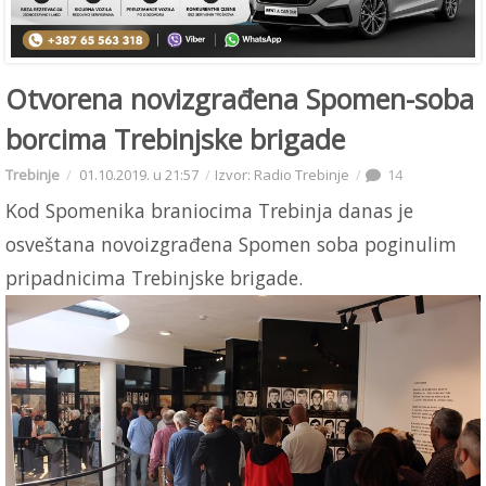
Otvorena novizgrađena Spomen-soba
borcima Trebinjske brigade
Trebinje
01.10.2019. u 21:57
Izvor: Radio Trebinje
14
Kod Spomenika braniocima Trebinja danas je
osveštana novoizgrađena Spomen soba poginulim
pripadnicima Trebinjske brigade.