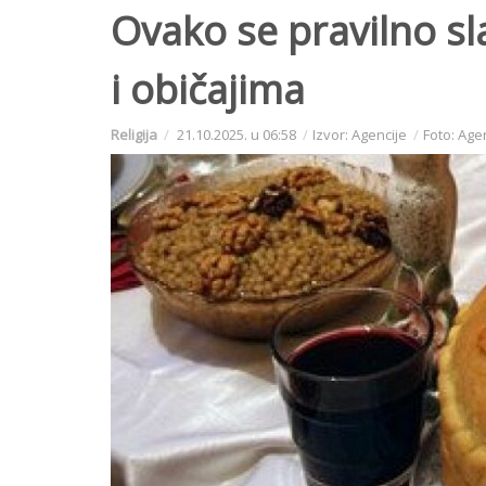
Ovako se pravilno sla
i običajima
Religija
21.10.2025. u 06:58
Izvor: Agencije
Foto: Age