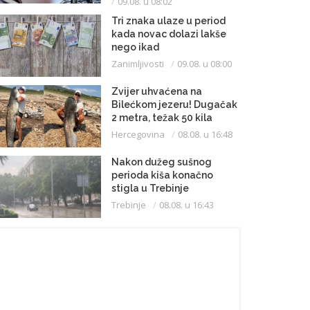
09.08. u 08:02
Tri znaka ulaze u period
kada novac dolazi lakše
nego ikad
Zanimljivosti
09.08. u 08:00
Zvijer uhvaćena na
Bilećkom jezeru! Dugačak
2 metra, težak 50 kila
Hercegovina
08.08. u 16:48
Nakon dužeg sušnog
perioda kiša konačno
stigla u Trebinje
Trebinje
08.08. u 16:43