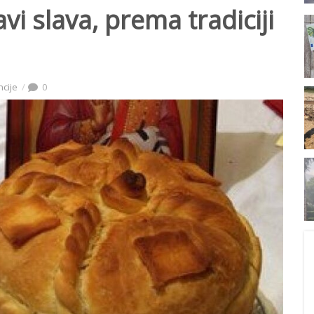
vi slava, prema tradiciji
ncije
0