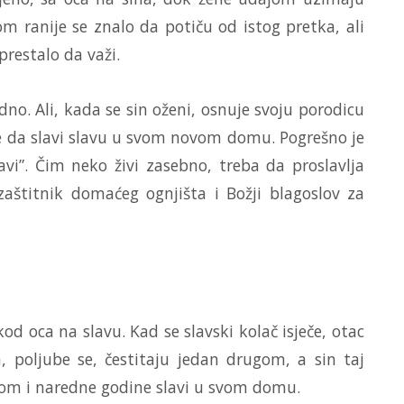
m ranije se znalo da potiču od istog pretka, ali
prestalo da važi.
edno. Ali, kada se sin oženi, osnuje svoju porodicu
čne da slavi slavu u svom novom domu. Pogrešno je
lavi”. Čim neko živi zasebno, treba da proslavlja
aštitnik domaćeg ognjišta i Božji blagoslov za
kod oca na slavu. Kad se slavski kolač isječe, otac
, poljube se, čestitaju jedan drugom, a sin taj
icom i naredne godine slavi u svom domu.