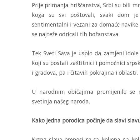
Prije primanja hrišćanstva, Srbi su bili
koga su svi poštovali, svaki dom je
sentimentalni i vezani za domaće navike i
se najteže odricali tih božanstava.
Tek Sveti Sava je uspio da zamjeni idole 
koji su postali zaštitnici i pomoćnici sr
i gradova, pa i čitavih pokrajina i oblasti.
U narodnim običajima promijenilo se 
svetinja našeg naroda.
Kako jedna porodica počinje da slavi slav
Krsna slava prenosi se sa koljena na ko