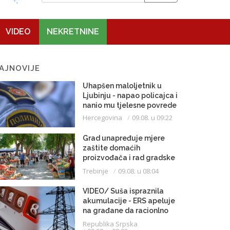
VIDEO
NEKRETNINE
AJNOVIJE
Uhapšen maloljetnik u
Ljubinju - napao policajca i
nanio mu tjelesne povrede
Hercegovina
09.08. u 09:22
Grad unapređuje mjere
zaštite domaćih
proizvođača i rad gradske
pijace
Trebinje
09.08. u 08:04
VIDEO/ Suša ispraznila
akumulacije - ERS apeluje
na građane da racionlno
troše struju
Republika Srpska