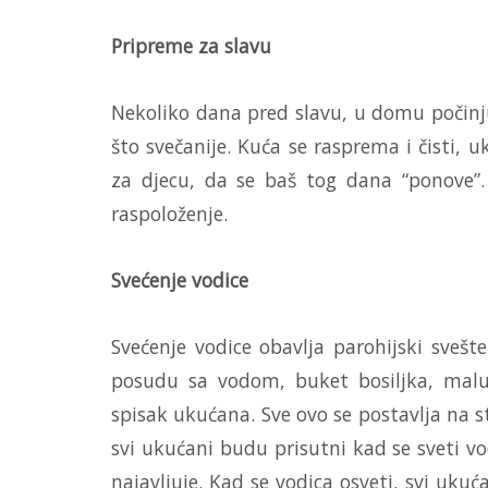
Pripreme za slavu
Nekoliko dana pred slavu, u domu počinju
što svečanije. Kuća se rasprema i čisti, 
za djecu, da se baš tog dana “ponove”.
raspoloženje.
Svećenje vodice
Svećenje vodice obavlja parohijski svešt
posudu sa vodom, buket bosiljka, malu
spisak ukućana. Sve ovo se postavlja na st
svi ukućani budu prisutni kad se sveti vod
najavljuje. Kad se vodica osveti, svi uku