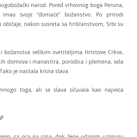
 mnogobožački narod. Pored vrhovnog boga Peruna,
 imao svoje “domaće” božanstvo. Po prirodi
 običaje, nakon susreta sa hrišćanstvom, Srbi su
i božanstva velikim svetiteljima Hristove Crkve,
pskih domova i manastira, porodica i plemena, sela
 Tako je nastala krsna slava.
mnogo toga, ali se slava očuvala kao najveća
u?
ljeno, sa oca na sina, dok žene udajom uzimaju