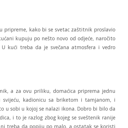
 pripreme, kako bi se svetac zaštitnik proslavio
ukućani kupuju po nešto novo od odjeće, naročito
 U kući treba da je svečana atmosfera i vedro
enik, a za ovu priliku, domaćica priprema jednu
 svijeću, kadionicu sa briketom i tamjanom, i
o u sobi u kojoj se nalazi ikona. Dobro bi bilo da
ica, i to je razlog zbog kojeg se sveštenik ranije
ćani treba da popiju po malo, a ostatak se koristi