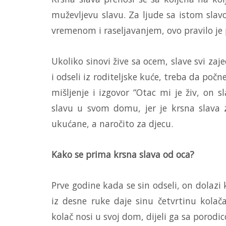
muževljevu slavu. Za ljude sa istom slavo
vremenom i raseljavanjem, ovo pravilo je 
Ukoliko sinovi žive sa ocem, slave svi zaj
i odseli iz roditeljske kuće, treba da po
mišljenje i izgovor “Otac mi je živ, on s
slavu u svom domu, jer je krsna slava z
ukućane, a naročito za djecu.
Kako se prima krsna slava od oca?
Prve godine kada se sin odseli, on dolazi 
iz desne ruke daje sinu četvrtinu kolača
kolač nosi u svoj dom, dijeli ga sa porod