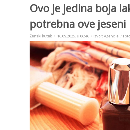
Ovo je jedina boja la
potrebna ove jeseni
Ženski kutak
16.09.2025. u 06:46
Izvor: Agencije
Foto