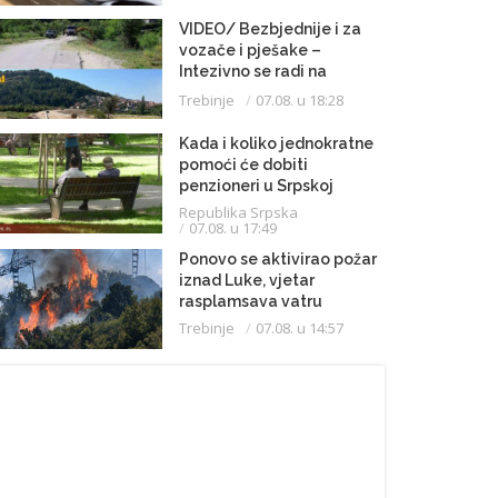
VIDEO/ Bezbjednije i za
vozače i pješake –
Intezivno se radi na
proširenju saobraćajnice
Trebinje
07.08. u 18:28
Kada i koliko jednokratne
pomoći će dobiti
penzioneri u Srpskoj
Republika Srpska
07.08. u 17:49
Ponovo se aktivirao požar
iznad Luke, vjetar
rasplamsava vatru
Trebinje
07.08. u 14:57