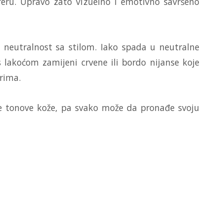
feru. Upravo zato vizuelno i emotivno savršeno
 neutralnost sa stilom. Iako spada u neutralne
 lakoćom zamijeni crvene ili bordo nijanse koje
rima.
ve tonove kože, pa svako može da pronađe svoju