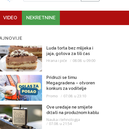
VIDEO
NEKRETNINE
AJNOVIJE
Luda torta bez mlijeka i
jaja, gotova za tili čas
Hrana i piće
08.08. u 09:00
Pridruži se timu
Megagradena – otvoren
konkurs za voditelje
gradilišta
Promo
07.08. u 23:10
Ove uređaje ne smijete
držati na produžnom kablu
Nauka i tehnologija
07.08. u 21:54