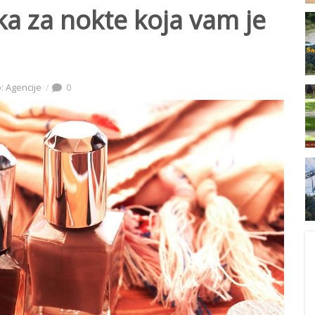
ka za nokte koja vam je
: Agencije
0