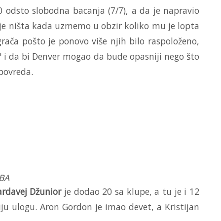
00 odsto slobodna bacanja (7/7), a da je napravio
 je ništa kada uzmemo u obzir koliko mu je lopta
rača pošto je ponovo više njih bilo raspoloženo,
e" i da bi Denver mogao da bude opasniji nego što
 povreda.
NBA
rdavej Džunior
je dodao 20 sa klupe, a tu je i 12
ju ulogu. Aron Gordon je imao devet, a Kristijan