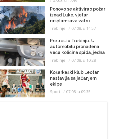
07.08. u 17:49
Ponovo se aktivirao požar
iznad Luke, vjetar
rasplamsava vatru
Trebinje
07.08. u 14:57
Pretresi u Trebinju: U
automobilu pronađena
veća količina spida, jedna
osoba uhapšena
Trebinje
07.08. u 10:28
Košarkaški klub Leotar
nastavlja sa jačanjem
ekipe
Sport
07.08. u 09:35