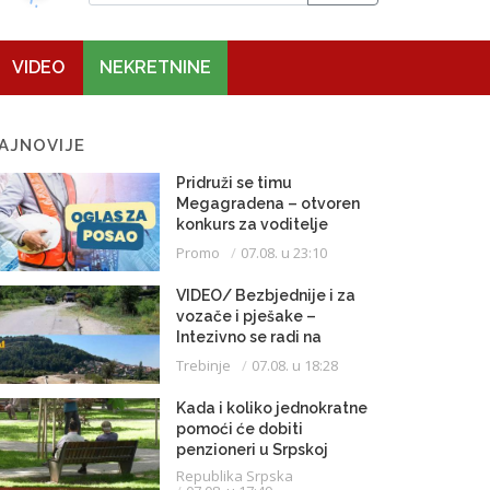
VIDEO
NEKRETNINE
AJNOVIJE
Pridruži se timu
Megagradena – otvoren
konkurs za voditelje
gradilišta
Promo
07.08. u 23:10
VIDEO/ Bezbjednije i za
vozače i pješake –
Intezivno se radi na
proširenju saobraćajnice
Trebinje
07.08. u 18:28
Kada i koliko jednokratne
pomoći će dobiti
penzioneri u Srpskoj
Republika Srpska