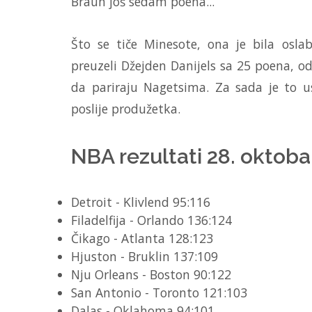
Braun još sedam poena...
Što se tiče Minesote, ona je bila osla
preuzeli Džejden Danijels sa 25 poena, od
da pariraju Nagetsima. Za sada je to 
poslije produžetka.
NBA rezultati 28. oktoba
Detroit - Klivlend 95:116
Filadelfija - Orlando 136:124
Čikago - Atlanta 128:123
Hjuston - Bruklin 137:109
Nju Orleans - Boston 90:122
San Antonio - Toronto 121:103
Dalas - Oklahoma 94:101