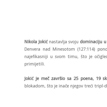
Nikola Jokić
nastavlja svoju
dominaciju u 
Denvera nad Minesotom (127:114) ponov
najefikasniji u svom timu, što je očig
primijetili.
Jokić je meč završio sa 25 poena, 19 sk
blokadom, što je inače njegov treći tripl-