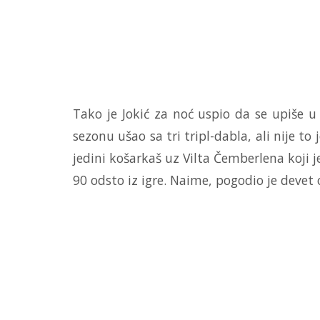
Tako je Jokić za noć uspio da se upiše u 
sezonu ušao sa tri tripl-dabla, ali nije to 
jedini košarkaš uz Vilta Čemberlena koji 
90 odsto iz igre. Naime, pogodio je devet