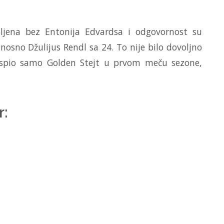
bljena bez Entonija Edvardsa i odgovornost su
nosno Džulijus Rendl sa 24. To nije bilo dovoljno
uspio samo Golden Stejt u prvom meču sezone,
r: