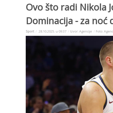
Ovo što radi Nikola 
Dominacija - za noć d
Sport
28.10.2025. u 09:37
Izvor: Agencije
Foto: Agenc