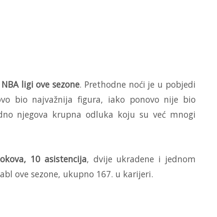
NBA ligi ove sezone
. Prethodne noći je u pobjedi
o bio najvažnija figura, iako ponovo nije bio
ledno njegova krupna odluka koju su već mnogi
okova, 10 asistencija
, dvije ukradene i jednom
dabl ove sezone, ukupno 167. u karijeri.