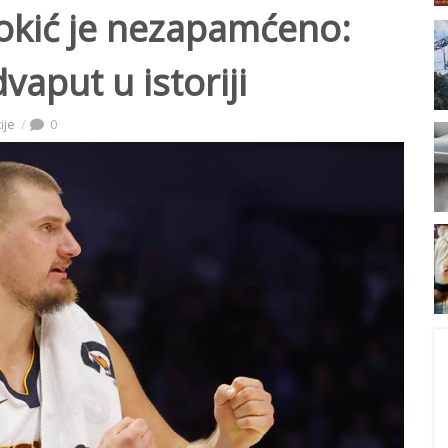
Jokić je nezapamćeno:
vaput u istoriji
ije
0