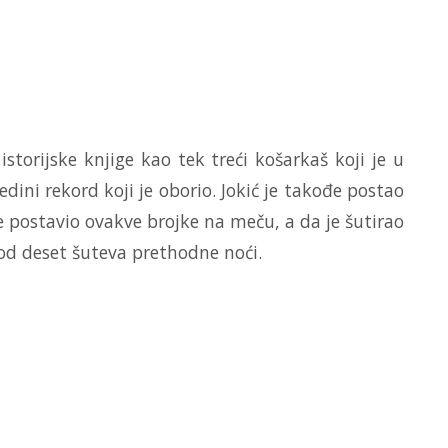
istorijske knjige kao tek treći košarkaš koji je u
jedini rekord koji je oborio. Jokić je takođe postao
je postavio ovakve brojke na meču, a da je šutirao
 od deset šuteva prethodne noći.