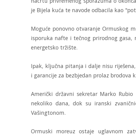
nacrtu privremenog sporazuma o okonča
je Bijela kuća te navode odbacila kao "po
Moguće ponovno otvaranje Ormuskog more
isporuka nafte i tečnog prirodnog gasa, 
energetsko tržište.
Ipak, ključna pitanja i dalje nisu riješen
i garancije za bezbjedan prolaz brodova 
Američki državni sekretar Marko Rubio i
nekoliko dana, dok su iranski zvanični
Vašingtonom.
Ormuski moreuz ostaje uglavnom zatv