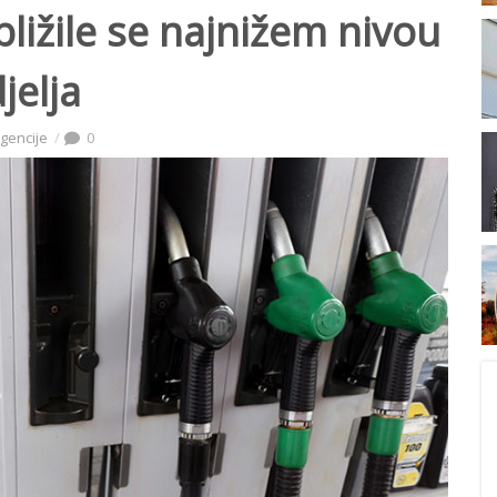
ibližile se najnižem nivou
jelja
Agencije
0