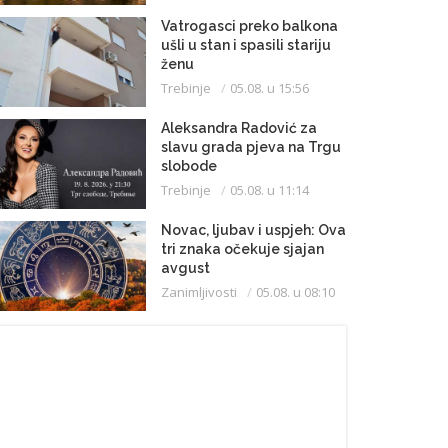
Vatrogasci preko balkona
ušli u stan i spasili stariju
ženu
Trebinje
05.08. u 15:56
Aleksandra Radović za
slavu grada pjeva na Trgu
slobode
Trebinje
05.08. u 11:14
Novac, ljubav i uspjeh: Ova
tri znaka očekuje sjajan
avgust
Zanimljivosti
05.08. u 08:10