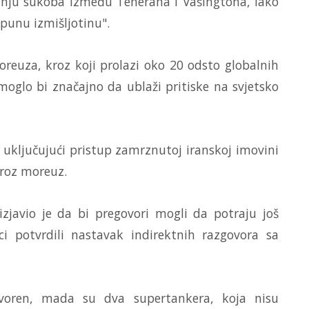
nju sukoba između Teherana i Vašingtona, iako
tpunu izmišljotinu".
uza, kroz koji prolazi oko 20 odsto globalnih
moglo bi značajno da ublaži pritiske na svjetsko
a, uključujući pristup zamrznutoj iranskoj imovini
kroz moreuz.
zjavio je da bi pregovori mogli da potraju još
ci potvrdili nastavak indirektnih razgovora sa
oren, mada su dva supertankera, koja nisu