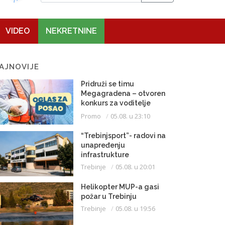
VIDEO
NEKRETNINE
AJNOVIJE
Pridruži se timu
Megagradena – otvoren
konkurs za voditelje
gradilišta
Promo
05.08. u 23:10
“Trebinjsport”- radovi na
unapređenju
infrastrukture
Trebinje
05.08. u 20:01
Helikopter MUP-a gasi
požar u Trebinju
Trebinje
05.08. u 19:56