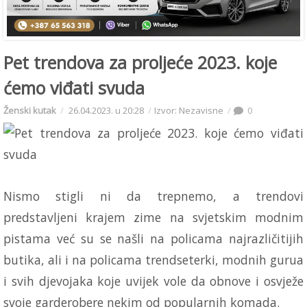
Pet trendova za proljeće 2023. koje
ćemo viđati svuda
Ženski kutak
26.04.2023. u 20:28
Izvor: Nezavisne
0
Nismo stigli ni da trepnemo, a trendovi
predstavljeni krajem zime na svjetskim modnim
pistama već su se našli na policama najrazličitijih
butika, ali i na policama trendseterki, modnih gurua
i svih djevojaka koje uvijek vole da obnove i osvježe
svoje garderobere nekim od popularnih komada.