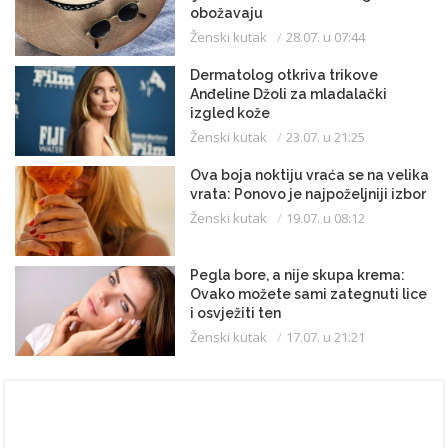
obožavaju
Ženski kutak
28.07. u 07:44
Dermatolog otkriva trikove
Anđeline Džoli za mladalački
izgled kože
Ženski kutak
23.07. u 21:25
Ova boja noktiju vraća se na velika
vrata: Ponovo je najpoželjniji izbor
Ženski kutak
19.07. u 08:12
Pegla bore, a nije skupa krema:
Ovako možete sami zategnuti lice
i osvježiti ten
Ženski kutak
17.07. u 21:21