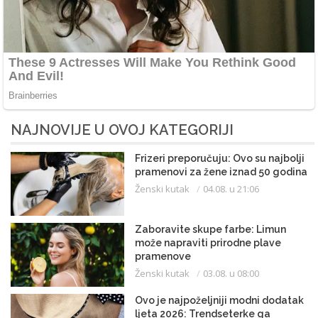
NAJNOVIJE U OVOJ KATEGORIJI
Frizeri preporučuju: Ovo su najbolji
pramenovi za žene iznad 50 godina
Ženski kutak
04.08. u 21:06
Zaboravite skupe farbe: Limun
može napraviti prirodne plave
pramenove
Ženski kutak
03.08. u 08:00
Ovo je najpoželjniji modni dodatak
ljeta 2026: Trendseterke ga