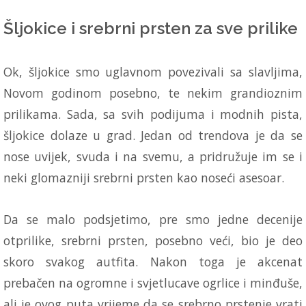
Šljokice i srebrni prsten za sve prilike
Ok, šljokice smo uglavnom povezivali sa slavljima,
Novom godinom posebno, te nekim grandioznim
prilikama. Sada, sa svih podijuma i modnih pista,
šljokice dolaze u grad. Jedan od trendova je da se
nose uvijek, svuda i na svemu, a pridružuje im se i
neki glomazniji srebrni prsten kao noseći asesoar.
Da se malo podsjetimo, pre smo jedne decenije
otprilike, srebrni prsten, posebno veći, bio je deo
skoro svakog autfita. Nakon toga je akcenat
prebačen na ogromne i svjetlucave ogrlice i minđuše,
ali je ovog puta vrijeme da se srebrno prstenje vrati