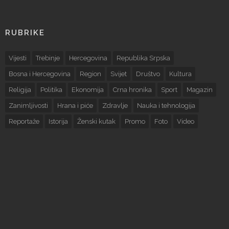
RUBRIKE
Vijesti
Trebinje
Hercegovina
Republika Srpska
Bosna i Hercegovina
Region
Svijet
Društvo
Kultura
Religija
Politika
Ekonomija
Crna hronika
Sport
Magazin
Zanimljivosti
Hrana i piće
Zdravlje
Nauka i tehnologija
Reportaže
Istorija
Ženski kutak
Promo
Foto
Video