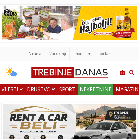
O nama
Marketing
Impresum
Kontakt
VIJESTI
DRUŠTVO
SPORT
NEKRETNINE
MAGAZI