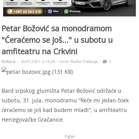
Petar Božović sa monodramom
"Ćeraćemo se još..." u subotu u
amfiteatru na Crkvini
Kultura
26.07.2021. u 13:26
Izvor: Radio Trebinje
0
Bard srpskog glumišta Petar Božović održaće u
subotu, 31. jula, monodramu "Reče mi jedan čoek
ćeraćemo se još kad budem mlađi", u amfiteatru
Hercegovačke Gračanice.
Oglas