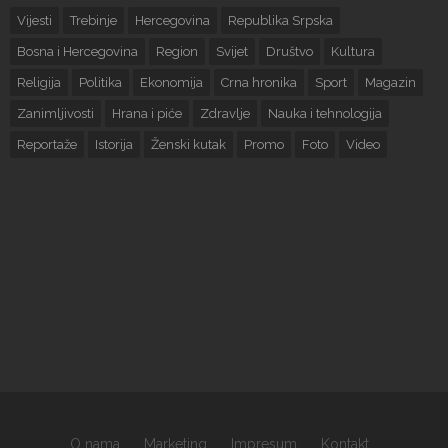
Vijesti
Trebinje
Hercegovina
Republika Srpska
Bosna i Hercegovina
Region
Svijet
Društvo
Kultura
Religija
Politika
Ekonomija
Crna hronika
Sport
Magazin
Zanimljivosti
Hrana i piće
Zdravlje
Nauka i tehnologija
Reportaže
Istorija
Ženski kutak
Promo
Foto
Video
O nama
Marketing
Impresum
Kontakt