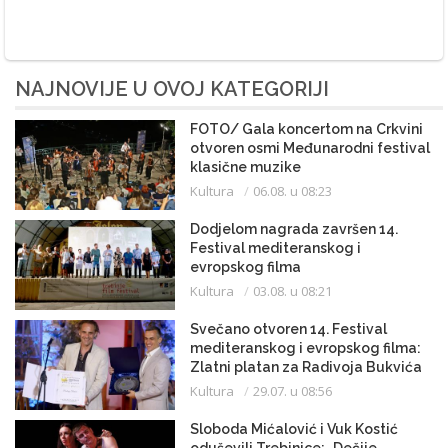
NAJNOVIJE U OVOJ KATEGORIJI
FOTO/ Gala koncertom na Crkvini
otvoren osmi Međunarodni festival
klasične muzike
Kultura
06.08. u 08:23
Dodjelom nagrada završen 14.
Festival mediteranskog i
evropskog filma
Kultura
03.08. u 08:21
Svečano otvoren 14. Festival
mediteranskog i evropskog filma:
Zlatni platan za Radivoja Bukvića
Kultura
29.07. u 08:56
Sloboda Mićalović i Vuk Kostić