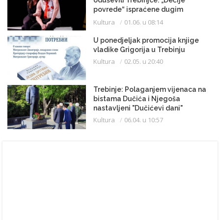
oduševili Trebinjce: „Dečije
povrede“ ispraćene dugim
aplauzom
Kultura
01.06. u 08:14
U ponedjeljak promocija knjige
vladike Grigorija u Trebinju
Kultura
02.05. u 20:40
Trebinje: Polaganjem vijenaca na
bistama Dučića i Njegoša
nastavljeni "Dučićevi dani"
Kultura
06.04. u 10:57