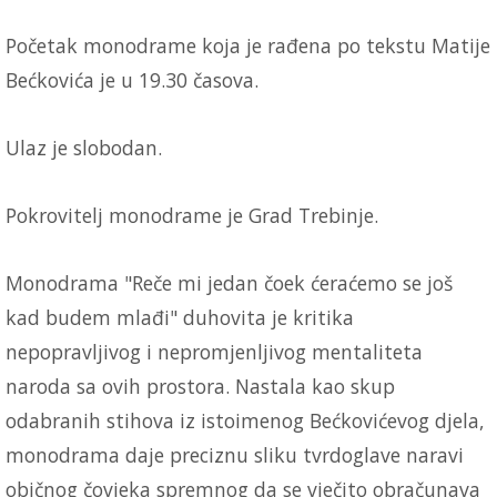
Početak monodrame koja je rađena po tekstu Matije
Bećkovića je u 19.30 časova.
Ulaz je slobodan.
Pokrovitelj monodrame je Grad Trebinje.
Monodrama "Reče mi jedan čoek ćeraćemo se još
kad budem mlađi" duhovita je kritika
nepopravljivog i nepromjenljivog mentaliteta
naroda sa ovih prostora. Nastala kao skup
odabranih stihova iz istoimenog Bećkovićevog djela,
monodrama daje preciznu sliku tvrdoglave naravi
običnog čovjeka spremnog da se vječito obračunava