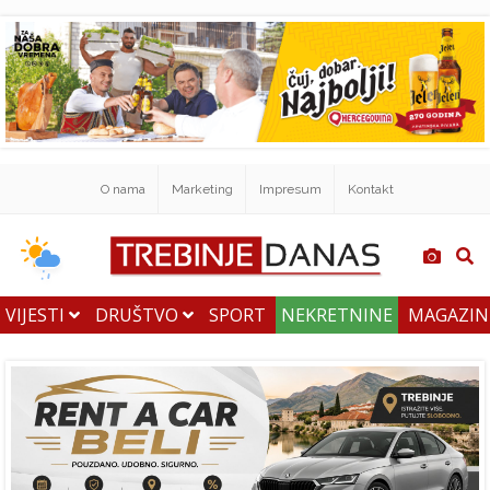
O nama
Marketing
Impresum
Kontakt
VIJESTI
DRUŠTVO
SPORT
NEKRETNINE
MAGAZI