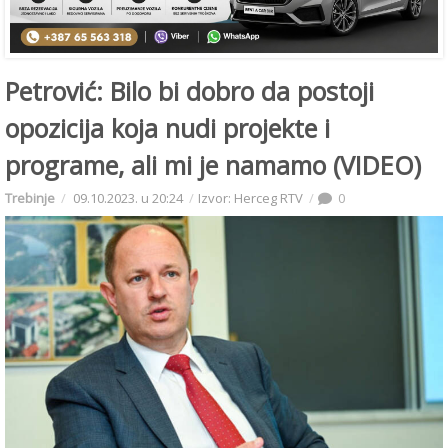
Petrović: Bilo bi dobro da postoji
opozicija koja nudi projekte i
programe, ali mi je namamo (VIDEO)
Trebinje
09.10.2023. u 20:24
Izvor: Herceg RTV
0