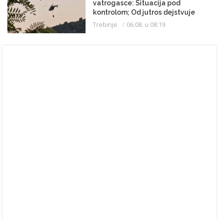
vatrogasce: Situacija pod
kontrolom; Od jutros dejstvuje
helikopter
Trebinje
06.08. u 08:19