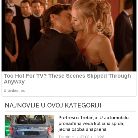
NAJNOVIJE U OVOJ KATEGORIJI
Pretresi u Trebinju: U automobilu
pronađena veća količina spida,
jedna osoba uhapšena
Trebinje
07.08. u 10:28