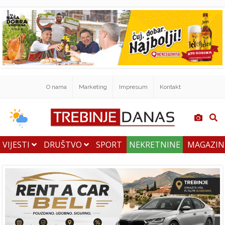
O nama
Marketing
Impresum
Kontakt
VIJESTI
DRUŠTVO
SPORT
NEKRETNINE
MAGAZI