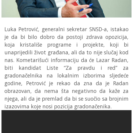
Luka Petrović, generalni sekretar SNSD-a, istakao
je da bi bilo dobro da postoji zdrava opozicija,
koja kristališe programe i projekte, koji bi
unaprijedili život građana, ali da to nije slučaj kod
nas. Kometarišući informaciju da će Lazar Radan,
biti kandidat Liste “Za pravdu i red” za
gradonačelnika na lokalnim izborima sljedeće
godine, Petrović je rekao da zna da je Radan
obrazovan, da nema šta negativno da kaže za
njega, ali da je premlad da bi se suočio sa brojnim
izazovima koje nosi pozicija gradonačenika.