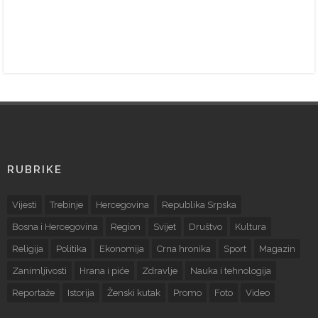
RUBRIKE
Vijesti
Trebinje
Hercegovina
Republika Srpska
Bosna i Hercegovina
Region
Svijet
Društvo
Kultura
Religija
Politika
Ekonomija
Crna hronika
Sport
Magazin
Zanimljivosti
Hrana i piće
Zdravlje
Nauka i tehnologija
Reportaže
Istorija
Ženski kutak
Promo
Foto
Video