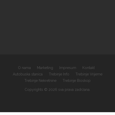
O nama
Marketing
Impresum
Kontakt
Autobuska stanica
Trebinje Info
Trebinje Vrijeme
Trebinje Nekretnine
Trebinje Bioskop
Copyrights © 2026 sva prava zadržana.
×