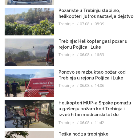
Požarište u Trebinju stabilno,
helikopter i jutros nastavlja dejstvo
Trebinje
07.08. u 08:39
Trebinje: Helikopter gasi požar u
rejonu Poljica i Luke
Trebinje
06.08. u 16:53
Ponovo se razbuktao požar kod
Trebinja u rejonu Poljica i Luke
Trebinje
06.08. u 14:06
Helikopteri MUP-a Srpske pomažu
u gašenju požara kod Trebinja i
izveli hitan medicinski let do
Beograda
Trebinje
06.08. u 11:42
Teška noć za trebinjske