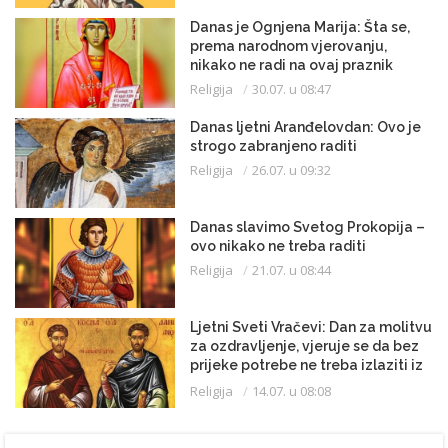
Danas je Ognjena Marija: Šta se,
prema narodnom vjerovanju,
nikako ne radi na ovaj praznik
Religija
30.07. u 08:47
Danas ljetni Aranđelovdan: Ovo je
strogo zabranjeno raditi
Religija
26.07. u 09:32
Danas slavimo Svetog Prokopija –
ovo nikako ne treba raditi
Religija
21.07. u 08:44
Ljetni Sveti Vračevi: Dan za molitvu
za ozdravljenje, vjeruje se da bez
prijeke potrebe ne treba izlaziti iz
kuće
Religija
14.07. u 08:08