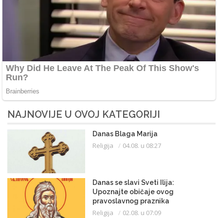
NAJNOVIJE U OVOJ KATEGORIJI
Danas Blaga Marija
Religija
04.08. u 08:27
Danas se slavi Sveti Ilija:
Upoznajte običaje ovog
pravoslavnog praznika
Religija
02.08. u 07:09