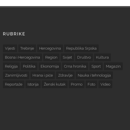
RUBRIKE
Vijesti
Trebinje
Hercegovina
Republika Srpska
Bosna i Hercegovina
Region
Svijet
Društvo
Kultura
Religija
Politika
Ekonomija
Crna hronika
Sport
Magazin
Zanimljivosti
Hrana i piće
Zdravlje
Nauka i tehnologija
Reportaže
Istorija
Ženski kutak
Promo
Foto
Video