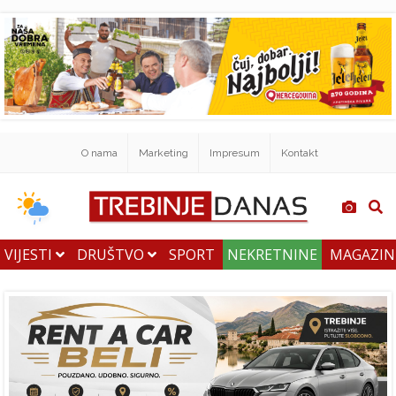
O nama
Marketing
Impresum
Kontakt
VIJESTI
DRUŠTVO
SPORT
NEKRETNINE
MAGAZI