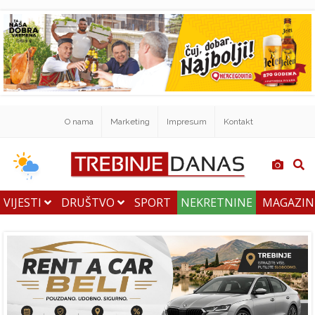
O nama
Marketing
Impresum
Kontakt
VIJESTI
DRUŠTVO
SPORT
NEKRETNINE
MAGAZI