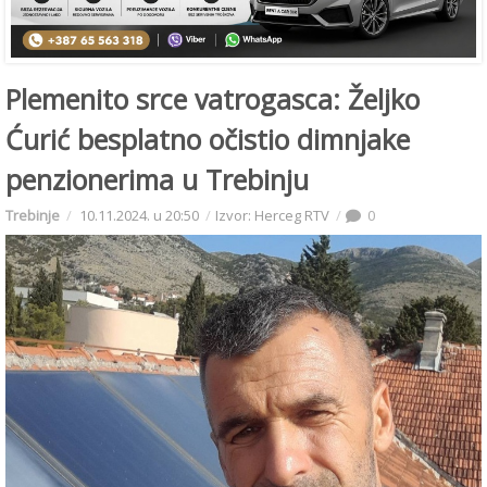
Plemenito srce vatrogasca: Željko
Ćurić besplatno očistio dimnjake
penzionerima u Trebinju
Trebinje
10.11.2024. u 20:50
Izvor: Herceg RTV
0