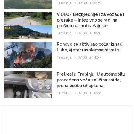
Trebinje
08.08. u 09:25
VIDEO/ Bezbjednije i za vozače i
pješake – Intezivno se radi na
proširenju saobraćajnice
Trebinje
07.08. u 18:28
Ponovo se aktivirao požar iznad
Luke, vjetar rasplamsava vatru
Trebinje
07.08. u 14:57
Pretresi u Trebinju: U automobilu
pronađena veća količina spida,
jedna osoba uhapšena
Trebinje
07.08. u 10:28