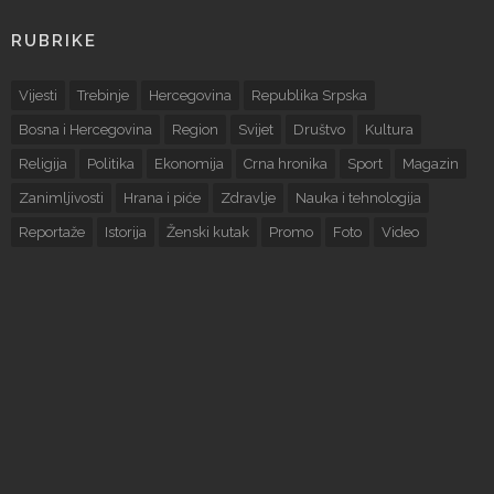
RUBRIKE
Vijesti
Trebinje
Hercegovina
Republika Srpska
Bosna i Hercegovina
Region
Svijet
Društvo
Kultura
Religija
Politika
Ekonomija
Crna hronika
Sport
Magazin
Zanimljivosti
Hrana i piće
Zdravlje
Nauka i tehnologija
Reportaže
Istorija
Ženski kutak
Promo
Foto
Video