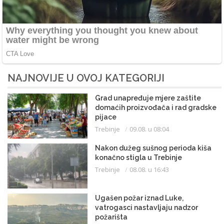
NAJNOVIJE U OVOJ KATEGORIJI
Grad unapređuje mjere zaštite
domaćih proizvođača i rad gradske
pijace
Trebinje
09.08. u 08:04
Nakon dužeg sušnog perioda kiša
konačno stigla u Trebinje
Trebinje
08.08. u 16:43
Ugašen požar iznad Luke,
vatrogasci nastavljaju nadzor
požarišta