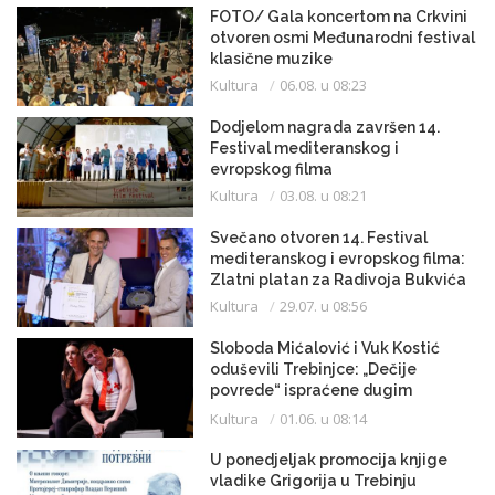
FOTO/ Gala koncertom na Crkvini
otvoren osmi Međunarodni festival
klasične muzike
Kultura
06.08. u 08:23
Dodjelom nagrada završen 14.
Festival mediteranskog i
evropskog filma
Kultura
03.08. u 08:21
Svečano otvoren 14. Festival
mediteranskog i evropskog filma:
Zlatni platan za Radivoja Bukvića
Kultura
29.07. u 08:56
Sloboda Mićalović i Vuk Kostić
oduševili Trebinjce: „Dečije
povrede“ ispraćene dugim
aplauzom
Kultura
01.06. u 08:14
U ponedjeljak promocija knjige
vladike Grigorija u Trebinju