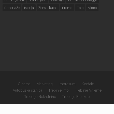
Reportaže
Istorija
Ženski kutak
Promo
Foto
Video
O nama
Marketing
Impresum
Kontakt
Autobuska stanica
Trebinje Info
Trebinje Vrijeme
Trebinje Nekretnine
Trebinje Bioskop
×
Copyrights © 2026 sva prava zadržana.