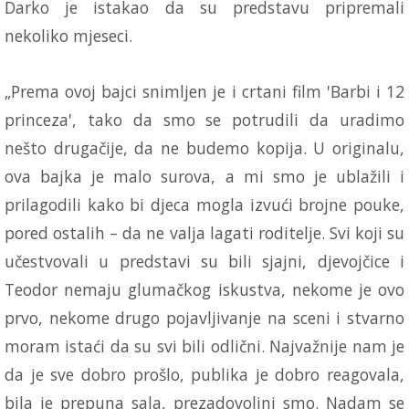
Darko je istakao da su predstavu pripremali
nekoliko mjeseci.
„Prema ovoj bajci snimljen je i crtani film 'Barbi i 12
princeza', tako da smo se potrudili da uradimo
nešto drugačije, da ne budemo kopija. U originalu,
ova bajka je malo surova, a mi smo je ublažili i
prilagodili kako bi djeca mogla izvući brojne pouke,
pored ostalih – da ne valja lagati roditelje. Svi koji su
učestvovali u predstavi su bili sjajni, djevojčice i
Teodor nemaju glumačkog iskustva, nekome je ovo
prvo, nekome drugo pojavljivanje na sceni i stvarno
moram istaći da su svi bili odlični. Najvažnije nam je
da je sve dobro prošlo, publika je dobro reagovala,
bila je prepuna sala, prezadovoljni smo. Nadam se