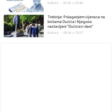
Kultura
02.05. u 20:40
Trebinje: Polaganjem vijenaca na
bistama Dučića i Njegoša
nastavljeni "Dučićevi dani"
Kultura
06.04. u 10:57