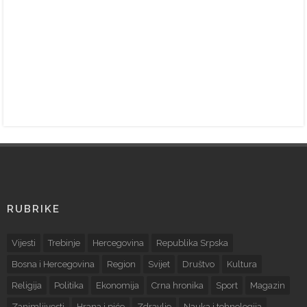
RUBRIKE
Vijesti
Trebinje
Hercegovina
Republika Srpska
Bosna i Hercegovina
Region
Svijet
Društvo
Kultura
Religija
Politika
Ekonomija
Crna hronika
Sport
Magazin
Zanimljivosti
Hrana i piće
Zdravlje
Nauka i tehnologija