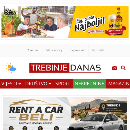
O nama
Marketing
Impresum
Kontakt
VIJESTI
DRUŠTVO
SPORT
NEKRETNINE
MAGAZI