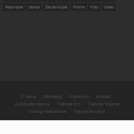
Reportaže
Istorija
Ženski kutak
Promo
Foto
Video
O nama
Marketing
Impresum
Kontakt
Autobuska stanica
Trebinje Info
Trebinje Vrijeme
Trebinje Nekretnine
Trebinje Bioskop
×
Copyrights © 2026 sva prava zadržana.