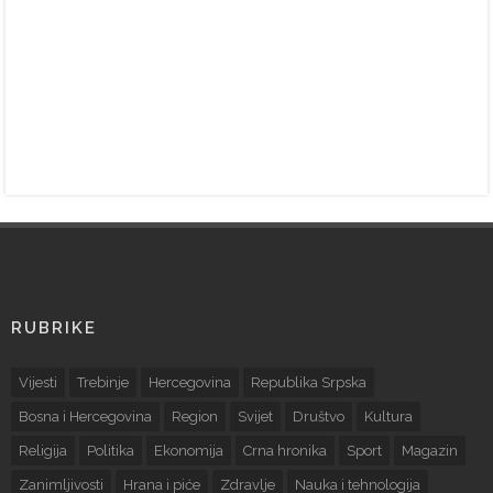
RUBRIKE
Vijesti
Trebinje
Hercegovina
Republika Srpska
Bosna i Hercegovina
Region
Svijet
Društvo
Kultura
Religija
Politika
Ekonomija
Crna hronika
Sport
Magazin
Zanimljivosti
Hrana i piće
Zdravlje
Nauka i tehnologija