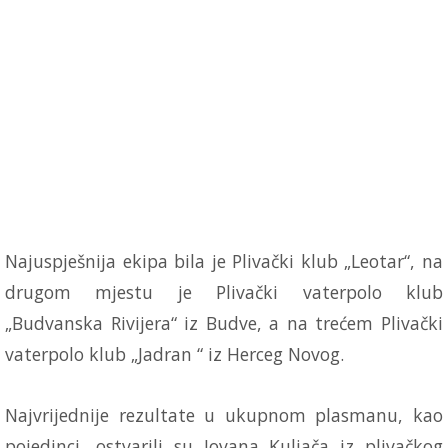
Najuspješnija ekipa bila je Plivački klub „Leotar“, na
drugom mjestu je Plivački vaterpolo klub
„Budvanska Rivijera“ iz Budve, a na trećem Plivački
vaterpolo klub „Jadran “ iz Herceg Novog.
Najvrijednije rezultate u ukupnom plasmanu, kao
pojedinci, ostvarili su Jovana Kuljača iz plivačkog