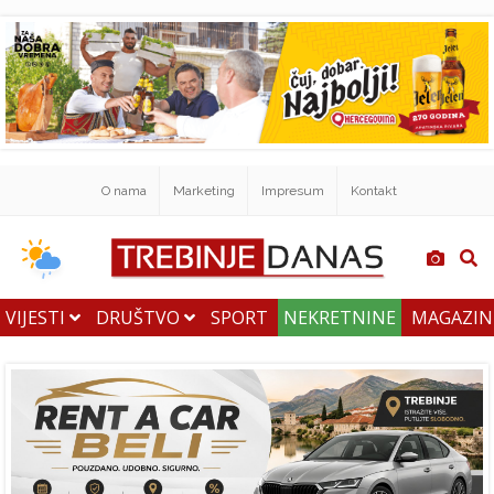
O nama
Marketing
Impresum
Kontakt
VIJESTI
DRUŠTVO
SPORT
NEKRETNINE
MAGAZI