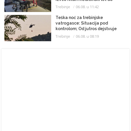
Beograda
Trebinje
06.08. u 11:42
Teška noć za trebinjske
vatrogasce: Situacija pod
kontrolom; Od jutros dejstvuje
helikopter
Trebinje
06.08. u 08:19