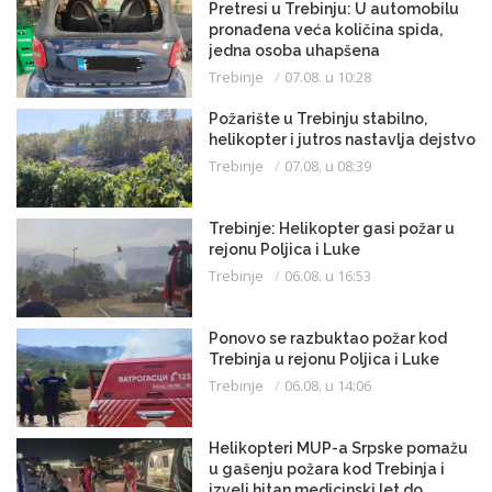
Pretresi u Trebinju: U automobilu
pronađena veća količina spida,
jedna osoba uhapšena
Trebinje
07.08. u 10:28
Požarište u Trebinju stabilno,
helikopter i jutros nastavlja dejstvo
Trebinje
07.08. u 08:39
Trebinje: Helikopter gasi požar u
rejonu Poljica i Luke
Trebinje
06.08. u 16:53
Ponovo se razbuktao požar kod
Trebinja u rejonu Poljica i Luke
Trebinje
06.08. u 14:06
Helikopteri MUP-a Srpske pomažu
u gašenju požara kod Trebinja i
izveli hitan medicinski let do