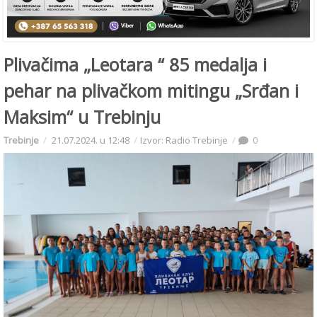
Plivačima „Leotara “ 85 medalja i
pehar na plivačkom mitingu „Srđan i
Maksim“ u Trebinju
Trebinje
21.07.2024. u 12:48
Izvor: Radio Trebinje
0