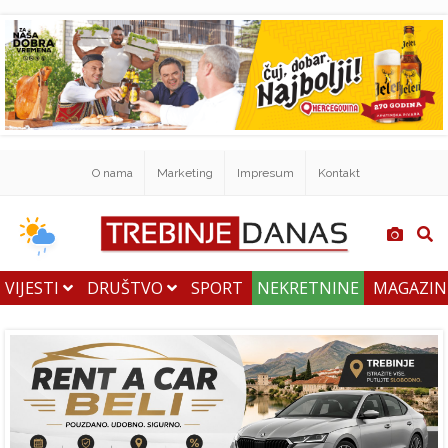
O nama
Marketing
Impresum
Kontakt
VIJESTI
DRUŠTVO
SPORT
NEKRETNINE
MAGAZI