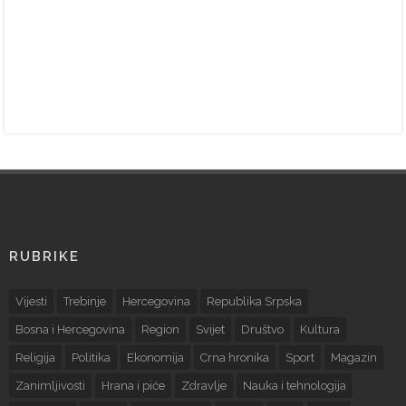
RUBRIKE
Vijesti
Trebinje
Hercegovina
Republika Srpska
Bosna i Hercegovina
Region
Svijet
Društvo
Kultura
Religija
Politika
Ekonomija
Crna hronika
Sport
Magazin
Zanimljivosti
Hrana i piće
Zdravlje
Nauka i tehnologija