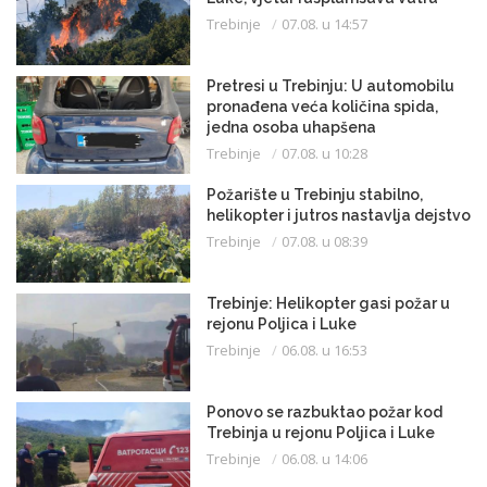
Trebinje
07.08. u 14:57
Pretresi u Trebinju: U automobilu
pronađena veća količina spida,
jedna osoba uhapšena
Trebinje
07.08. u 10:28
Požarište u Trebinju stabilno,
helikopter i jutros nastavlja dejstvo
Trebinje
07.08. u 08:39
Trebinje: Helikopter gasi požar u
rejonu Poljica i Luke
Trebinje
06.08. u 16:53
Ponovo se razbuktao požar kod
Trebinja u rejonu Poljica i Luke
Trebinje
06.08. u 14:06