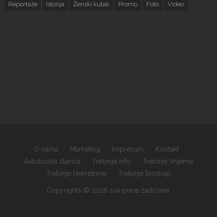
Reportaže
Istorija
Ženski kutak
Promo
Foto
Video
O nama
Marketing
Impresum
Kontakt
Autobuska stanica
Trebinje Info
Trebinje Vrijeme
Trebinje Nekretnine
Trebinje Bioskop
Copyrights © 2026 sva prava zadržana.