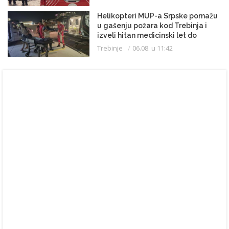
Helikopteri MUP-a Srpske pomažu
u gašenju požara kod Trebinja i
izveli hitan medicinski let do
Beograda
Trebinje
06.08. u 11:42