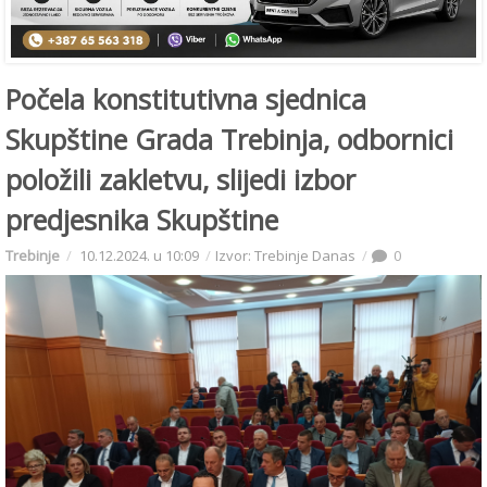
Počela konstitutivna sjednica
Skupštine Grada Trebinja, odbornici
položili zakletvu, slijedi izbor
predjesnika Skupštine
Trebinje
10.12.2024. u 10:09
Izvor: Trebinje Danas
0