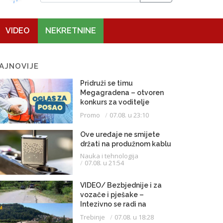
VIDEO
NEKRETNINE
AJNOVIJE
Pridruži se timu
Megagradena – otvoren
konkurs za voditelje
gradilišta
Promo
07.08. u 23:10
Ove uređaje ne smijete
držati na produžnom kablu
Nauka i tehnologija
07.08. u 21:54
VIDEO/ Bezbjednije i za
vozače i pješake –
Intezivno se radi na
proširenju saobraćajnice
Trebinje
07.08. u 18:28