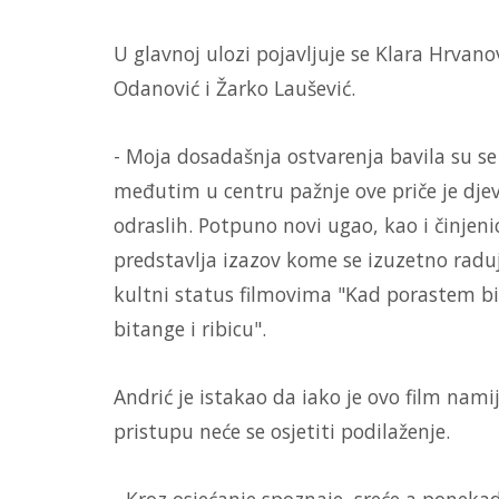
U glavnoj ulozi pojavljuje se Klara Hrvan
Odanović i Žarko Laušević.
- Moja dosadašnja ostvarenja bavila su se
međutim u centru pažnje ove priče je djevoj
odraslih. Potpuno novi ugao, kao i činjenic
predstavlja izazov kome se izuzetno raduje
kultni status filmovima "Kad porastem bi
bitange i ribicu".
Andrić je istakao da iako je ovo film nami
pristupu neće se osjetiti podilaženje.
- Kroz osjećanje spoznaje, sreće a ponekad 