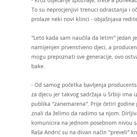
To su neprocjenjivi trenuci odrastanja i o
prolaze neki novi klinci - objašnjava redite
"Leto kada sam naučila da letim" jedan je 
namijenjen prvenstveno djeci, a producenti
mogu prepoznati sve generacije, ovo ostva
bake.
- Od samog početka bavljenja producen
za djecu jer takvog sadržaja u Srbiji ima
publika "zanemarena". Prije četiri godin
znali da želimo da radimo sa njom. Dirljiv
komunicira na jednom posebnom nivou sa p
Raša Andrić su na divan način "preveli" kn