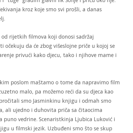
čekivanja kroz koje smo svi prošli, a danas
lj.
od rijetkih filmova koji donosi sadržaj
 očekuju da će zbog višeslojne priče u kojoj se
renje privući kako djecu, tako i njihove mame i
tskim poslom maštamo o tome da napravimo film
 izuzetno malo, pa možemo reći da su djeca kao
e pročitali smo Jasminkinu knjigu i odmah smo
a, ali ujedno i duhovita priča sa čitaocima
uno vedrine. Scenaristkinja Ljubica Luković i
jigu u filmski jezik. Uzbuđeni smo što se skup