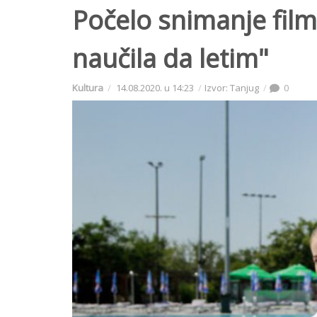
Počelo snimanje fil
naučila da letim"
Kultura
14.08.2020. u 14:23
Izvor: Tanjug
0