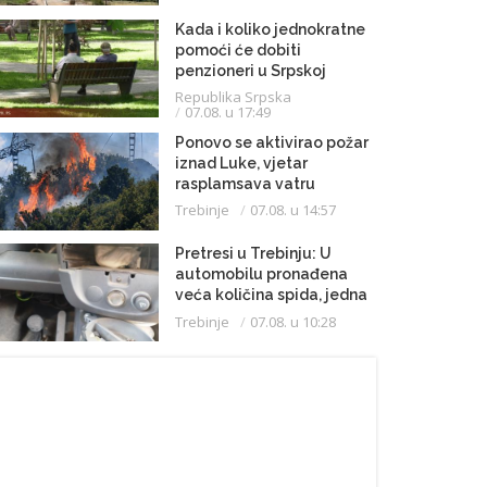
Kada i koliko jednokratne
pomoći će dobiti
penzioneri u Srpskoj
Republika Srpska
07.08. u 17:49
Ponovo se aktivirao požar
iznad Luke, vjetar
rasplamsava vatru
Trebinje
07.08. u 14:57
Pretresi u Trebinju: U
automobilu pronađena
veća količina spida, jedna
osoba uhapšena
Trebinje
07.08. u 10:28