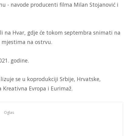
ilmu - navode producenti filma Milan Stojanović i
li na Hvar, gdje će tokom septembra snimati na
m mjestima na ostrvu.
021. godine.
izuje se u koprodukciji Srbije, Hrvatske,
a Kreativna Evropa i Eurimaž.
Oglas