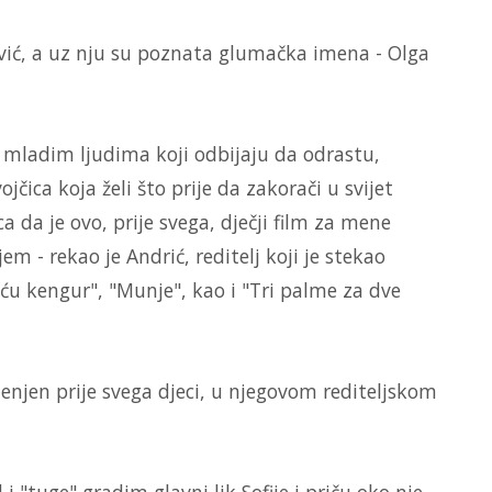
ović, a uz nju su poznata glumačka imena - Olga
 mladim ljudima koji odbijaju da odrastu,
čica koja želi što prije da zakorači u svijet
a da je ovo, prije svega, dječji film za mene
m - rekao je Andrić, reditelj koji je stekao
ću kengur", "Munje", kao i "Tri palme za dve
jenjen prije svega djeci, u njegovom rediteljskom
i "tuge" gradim glavni lik Sofije i priču oko nje.