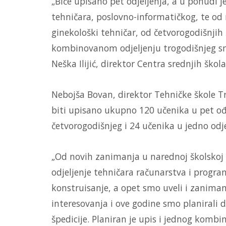
„Biće upisano pet odjeljenja, a u ponudi
tehničara, poslovno-informatičkog, te od 
ginekološki tehničar, od četvorogodišnjih
kombinovanom odjeljenju trogodišnjeg smj
Neška Ilijić, direktor Centra srednjih škola
Nebojša Bovan, direktor Tehničke škole Tr
biti upisano ukupno 120 učenika u pet ođe
četvorogodišnjeg i 24 učenika u jedno odj
„Od novih zanimanja u narednoj školskoj 
odjeljenje tehničara računarstva i progr
konstruisanje, a opet smo uveli i zaniman
interesovanja i ove godine smo planirali d
špedicije. Planiran je upis i jednog komb