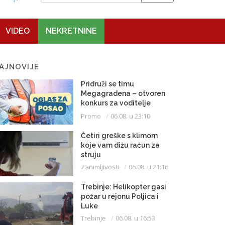
VIDEO
NEKRETNINE
AJNOVIJE
Pridruži se timu
Megagradena – otvoren
konkurs za voditelje
gradilišta
Promo
06.08. u 23:10
Četiri greške s klimom
koje vam dižu račun za
struju
Zanimljivosti
06.08. u 21:16
Trebinje: Helikopter gasi
požar u rejonu Poljica i
Luke
Trebinje
06.08. u 16:53