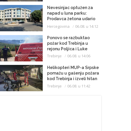
Nevesinjac optužen za
napad u luna parku:
Prodavca žetona udario
mikrofonom u glavu
Hercegovina
06.08. u 14:12
Ponovo se razbuktao
požar kod Trebinja u
rejonu Poljica i Luke
Trebinje
06.08. u 14:06
Helikopteri MUP-a Srpske
pomažu u gašenju požara
kod Trebinja i izveli hitan
medicinski let do
Trebinje
06.08. u 11:42
Beograda