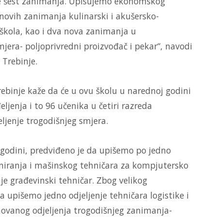
 je šest zanimanja. Upisujemo ekonomskog
novih zanimanja kulinarski i akušersko-
 škola, kao i dva nova zanimanja u
era- poljoprivredni proizvođač i pekar“, navodi
 Trebinje.
ebinje kaže da će u ovu školu u narednoj godini
ljenja i to 96 učenika u četiri razreda
eljenje trogodišnjeg smjera.
godini, predviđeno je da upišemo po jedno
amiranja i mašinskog tehničara za kompjutersko
je građevinski tehničar. Zbog velikog
a upišemo jedno odjeljenje tehničara logistike i
inovanog odjeljenja trogodišnjeg zanimanja-