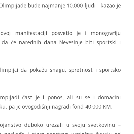
n Olimpijade bude najmanje 10.000 ljudi - kazao je
ovoj manifestaciji posvetio je i monografiju
e da će narednih dana Nevesinje biti sportski i
 olimpijci da pokažu snagu, spretnost i sportsko
mpijadi čast je i ponos, ali su se i domaćini
ku, pa je ovogodišnji nagradi fond 40.000 KM.
stojanstvo duboko urezali u svoju svetkovinu –
o nasljeđe i stare sportove uspješno čuvaju od