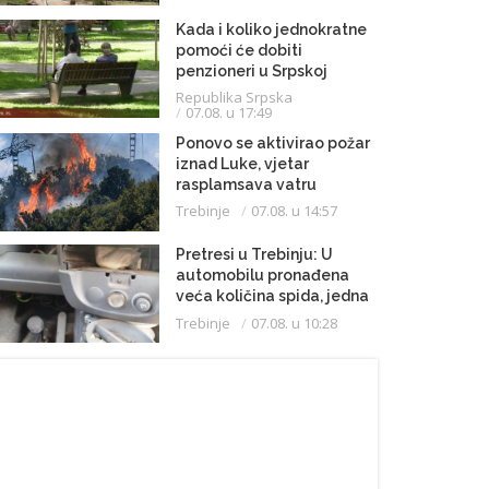
Kada i koliko jednokratne
pomoći će dobiti
penzioneri u Srpskoj
Republika Srpska
07.08. u 17:49
Ponovo se aktivirao požar
iznad Luke, vjetar
rasplamsava vatru
Trebinje
07.08. u 14:57
Pretresi u Trebinju: U
automobilu pronađena
veća količina spida, jedna
osoba uhapšena
Trebinje
07.08. u 10:28