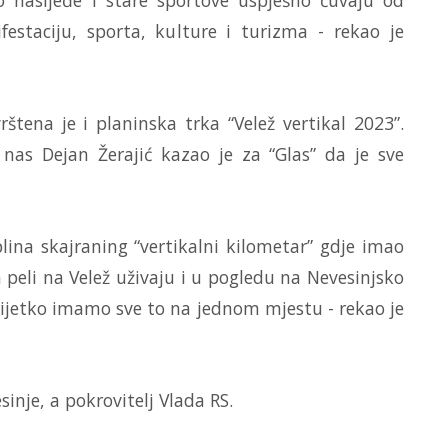
estaciju, sporta, kulture i turizma - rekao je
tena je i planinska trka “Velež vertikal 2023”.
 nas Dejan Žerajić kazao je za “Glas” da je sve
iplina skajraning “vertikalni kilometar” gdje imao
da peli na Velež uživaju i u pogledu na Nevesinjsko
er rijetko imamo sve to na jednom mjestu - rekao je
inje, a pokrovitelj Vlada RS.