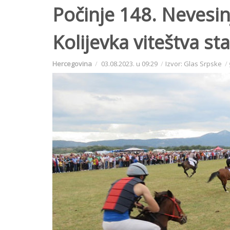
Počinje 148. Nevesin
Kolijevka viteštva sta
Hercegovina
03.08.2023. u 09:29
Izvor: Glas Srpske