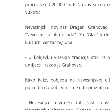
proći više od 20.000 ljudi. Na završni da
Vukotić.
Nevesinjski novinar Dragan Grahovac 
“Nevesinjska olimpijada”. Za “Glas” kaž
kulturni centar regiona.
- U kolijevku viteških tradicija stići će
umijeće - rekao je Grahovac.
Kako kaže, pobjeda na Nevesinjskoj oli
potrudili da pobjednici ne odu praznih ru
- Nevesinjci su viteški duh, čast i do
Nevesinjsku olimpijadu. Bogato kulturn