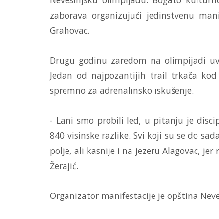
zaborava organizujući jedinstvenu manif
Grahovac.
Drugu godinu zaredom na olimpijadi uvrš
Jedan od najpozantijih trail trkača kod
spremno za adrenalinsko iskušenje.
- Lani smo probili led, u pitanju je disc
840 visinske razlike. Svi koji su se do sa
polje, ali kasnije i na jezeru Alagovac, j
Žerajić.
Organizator manifestacije je opština Neves