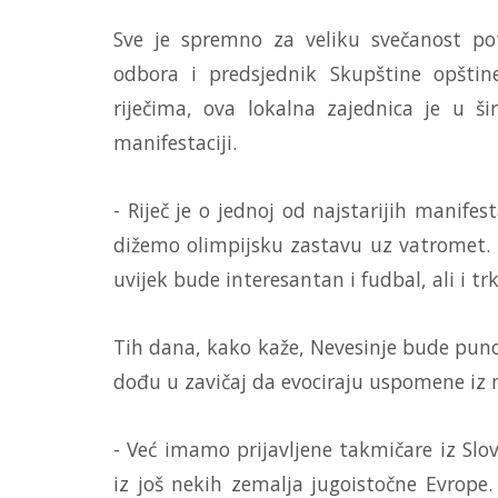
Sve je spremno za veliku svečanost pot
odbora i predsjednik Skupštine opšti
riječima, ova lokalna zajednica je u š
manifestaciji.
- Riječ je o jednoj od najstarijih manifes
dižemo olimpijsku zastavu uz vatromet. M
uvijek bude interesantan i fudbal, ali i trk
Tih dana, kako kaže, Nevesinje bude puno t
dođu u zavičaj da evociraju uspomene iz 
- Već imamo prijavljene takmičare iz Slov
iz još nekih zemalja jugoistočne Evrop