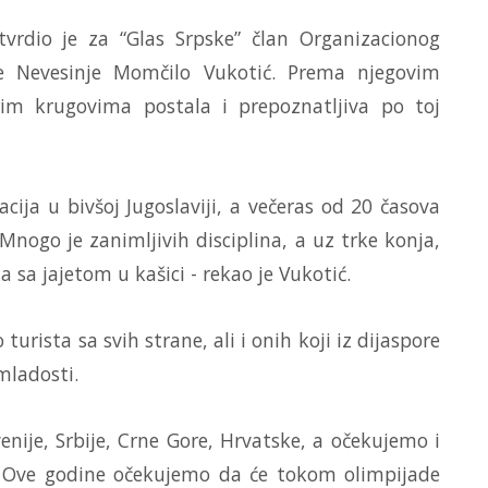
vrdio je za “Glas Srpske” član Organizacionog
ne Nevesinje Momčilo Vukotić. Prema njegovim
irim krugovima postala i prepoznatljiva po toj
tacija u bivšoj Jugoslaviji, a večeras od 20 časova
nogo je zanimljivih disciplina, a uz trke konja,
a sa jajetom u kašici - rekao je Vukotić.
urista sa svih strane, ali i onih koji iz dijaspore
mladosti.
enije, Srbije, Crne Gore, Hrvatske, a očekujemo i
e. Ove godine očekujemo da će tokom olimpijade