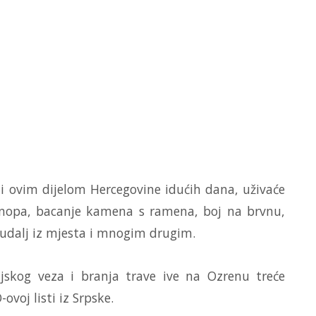
vati ovim dijelom Hercegovine idućih dana, uživaće
onopa, bacanje kamena s ramena, boj na brvnu,
i udalj iz mjesta i mnogim drugim.
jskog veza i branja trave ive na Ozrenu treće
voj listi iz Srpske.