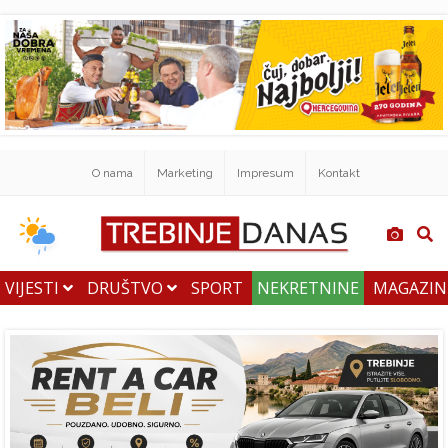
O nama
Marketing
Impresum
Kontakt
VIJESTI
DRUŠTVO
SPORT
NEKRETNINE
MAGAZI