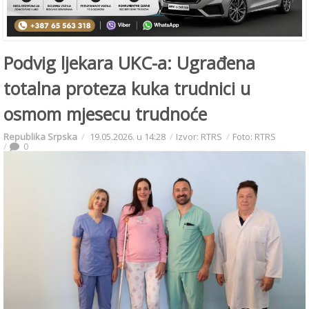
Podvig ljekara UKC-a: Ugrađena
totalna proteza kuka trudnici u
osmom mjesecu trudnoće
Republika Srpska
19.05.2026. u 14:28
Izvor: RTRS
Foto: RTRS
0