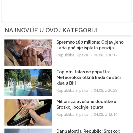
NAJNOVIJE U OVOJ KATEGORIJI
Spremno 180 miliona: Objavljeno
kada počinje isplata penzija
Republika Srpska
06.08. u 10:17
Toplotni talas ne popušta:
Meteorolozi otkrili kada će stići
kiša u BiH
Republika Srpska
04.08. u 20:58
Milioni za uvećane dodatke u
Srpskoj, počinje isplata
Republika Srpska
04.08. u 12:14
Dan žalosti u Republici Srpskoj: