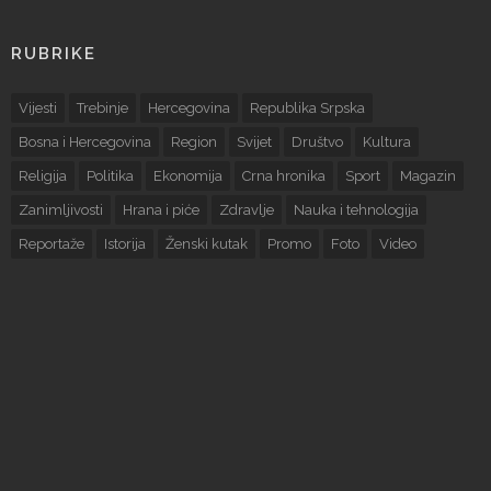
RUBRIKE
Vijesti
Trebinje
Hercegovina
Republika Srpska
Bosna i Hercegovina
Region
Svijet
Društvo
Kultura
Religija
Politika
Ekonomija
Crna hronika
Sport
Magazin
Zanimljivosti
Hrana i piće
Zdravlje
Nauka i tehnologija
Reportaže
Istorija
Ženski kutak
Promo
Foto
Video