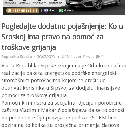
Pogledajte dodatno pojašnjenje: Ko u
Srpskoj ima pravo na pomoć za
troškove grijanja
Republika Srpska
30.07.2023. u 16:18
Izvor: Srna
0
Vlada Republike Srpske izmijenila je Odluku o načinu
realizacije paketa energetske podrške energetski
siromašnim potrošačima kojom se proširuje
obuhvat korisnika u Srpskoj za dodjelu finansijske
pomoći za troškove grijanja.
Pomoćnik ministra za socijalnu, dječiju i porodičnu
zaštitu Vladimir Makarić pojašnjava da se to odnosi
na penzionere čija penzija ne prelazi 350 KM bez
obzira na to kolika su prosječna primanja članova