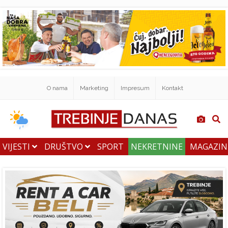
O nama
Marketing
Impresum
Kontakt
VIJESTI
DRUŠTVO
SPORT
NEKRETNINE
MAGAZI