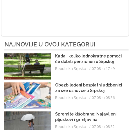
NAJNOVIJE U OVOJ KATEGORIJI
Kada i koliko jednokratne pomoći
će dobiti penzioneri u Srpskoj
Republika Srpska
07.08. u 17:49
Obezbijeđeni besplatni udžbenici
za sve osnovce u Srpskoj
Republika Srpska
07.08. u 08:36
Spremite kišobrane: Najavljeni
pljuskovi i grmljavina
Republika Srpska
07.08. u 08:32