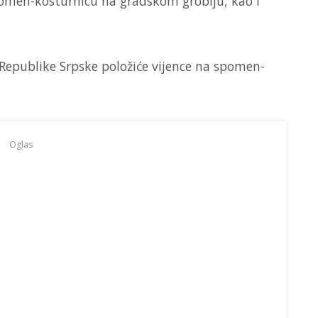
Spomen-kosturnicu na gradskom groblju, kao i
 Republike Srpske položiće vijence na spomen-
Oglas