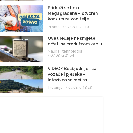
Pridruži se timu
Megagradena – otvoren
konkurs za voditelje
gradilišta
Promo
07.08. u 23:10
Ove uređaje ne smijete
držati na produžnom kablu
Nauka i tehnologija
07.08. u 21:54
VIDEO/ Bezbjednije i za
vozače i pješake –
Intezivno se radi na
proširenju saobraćajnice
Trebinje
07.08. u 18:28