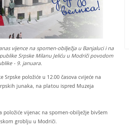
anas vijence na spomen-obilježja u Banjaluci i na
ublike Srpske Milanu Jeliću u Modriči povodom
like - 9. januara.
e Srpske položiće u 12.00 časova cvijeće na
pskih junaka, na platou ispred Muzeja
a položiće vijenac na spomen-obilježje bivšem
dskom groblju u Modriči.