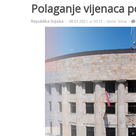
Polaganje vijenaca
Republika Srpska
08.01.2021. u 10:13
Izvor: Srna