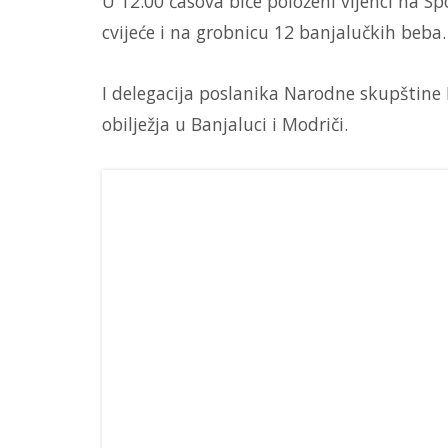
U 12.00 časova biće položeni vijenci na 
cvijeće i na grobnicu 12 banjalučkih beba.
I delegacija poslanika Narodne skupštine
obilježja u Banjaluci i Modriči.