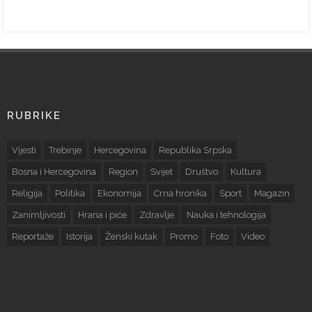
RUBRIKE
Vijesti
Trebinje
Hercegovina
Republika Srpska
Bosna i Hercegovina
Region
Svijet
Društvo
Kultura
Religija
Politika
Ekonomija
Crna hronika
Sport
Magazin
Zanimljivosti
Hrana i piće
Zdravlje
Nauka i tehnologija
Reportaže
Istorija
Ženski kutak
Promo
Foto
Video