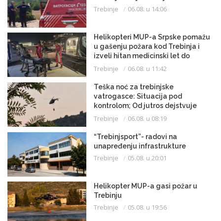
Trebinje
06.08. u 14:06
Helikopteri MUP-a Srpske pomažu
u gašenju požara kod Trebinja i
izveli hitan medicinski let do
Beograda
Trebinje
06.08. u 11:42
Teška noć za trebinjske
vatrogasce: Situacija pod
kontrolom; Od jutros dejstvuje
helikopter
Trebinje
06.08. u 08:19
“Trebinjsport”- radovi na
unapređenju infrastrukture
Trebinje
05.08. u 20:01
Helikopter MUP-a gasi požar u
Trebinju
Trebinje
05.08. u 19:56