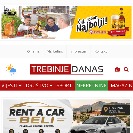
O nama
Marketing
Impresum
Kontakt
VIJESTI
DRUŠTVO
SPORT
NEKRETNINE
MAGAZI