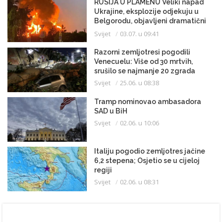
RUSIJA U PLAMENU Veliki napad
Ukrajine, eksplozije odjekuju u
Belgorodu, objavljeni dramatični
snimci
Svijet
03.07. u 09:41
Razorni zemljotresi pogodili
Venecuelu: Više od 30 mrtvih,
srušilo se najmanje 20 zgrada
Svijet
25.06. u 08:38
Tramp nominovao ambasadora
SAD u BiH
Svijet
02.06. u 10:06
Italiju pogodio zemljotres jačine
6,2 stepena; Osjetio se u cijeloj
regiji
Svijet
02.06. u 08:31