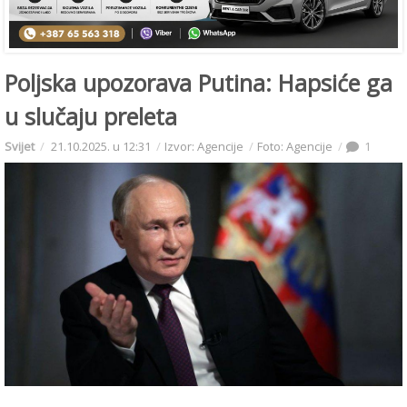
Poljska upozorava Putina: Hapsiće ga
u slučaju preleta
Svijet
21.10.2025. u 12:31
Izvor: Agencije
Foto: Agencije
1