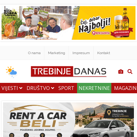
O nama
Marketing
Impresum
Kontakt
VIJESTI
DRUŠTVO
SPORT
NEKRETNINE
MAGAZI