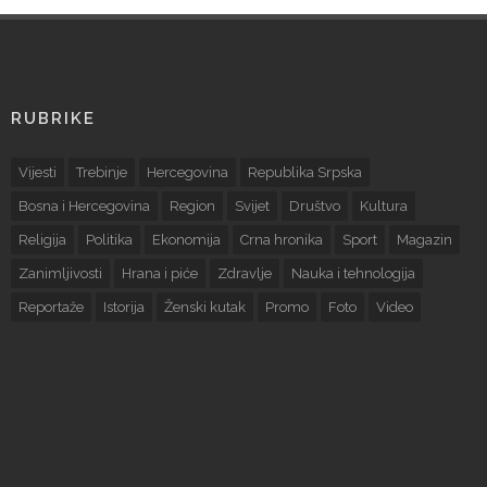
RUBRIKE
Vijesti
Trebinje
Hercegovina
Republika Srpska
Bosna i Hercegovina
Region
Svijet
Društvo
Kultura
Religija
Politika
Ekonomija
Crna hronika
Sport
Magazin
Zanimljivosti
Hrana i piće
Zdravlje
Nauka i tehnologija
Reportaže
Istorija
Ženski kutak
Promo
Foto
Video