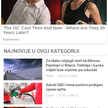
NAJNOVIJE U OVOJ KATEGORIJI
Za dlaku izbjegli smrt na Elbrusu:
Planinari iz Bileće, Trebinja i Gacka
vidjeli loše vrijeme, pa odustali
Svijet
26.07. u 18:36
Sukob SAD i Irana ponovo podigao
cijene nafte
Svijet
17.07. u 08:13