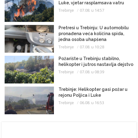
Luke, vjetar rasplamsava vatru
Trebinje
07.08. u 14:57
Pretresi u Trebinju: U automobilu
pronađena veća količina spida,
jedna osoba uhapšena
Trebinje
07.08. u 10:28
Požarište u Trebinju stabilno,
helikopter i jutros nastavlja dejstvo
Trebinje
07.08. u 08:39
Trebinje: Helikopter gasi požar u
rejonu Poljica i Luke
Trebinje
06.08. u 16:53