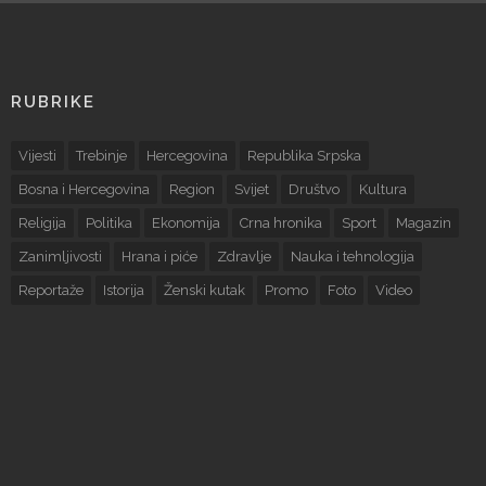
RUBRIKE
Vijesti
Trebinje
Hercegovina
Republika Srpska
Bosna i Hercegovina
Region
Svijet
Društvo
Kultura
Religija
Politika
Ekonomija
Crna hronika
Sport
Magazin
Zanimljivosti
Hrana i piće
Zdravlje
Nauka i tehnologija
Reportaže
Istorija
Ženski kutak
Promo
Foto
Video