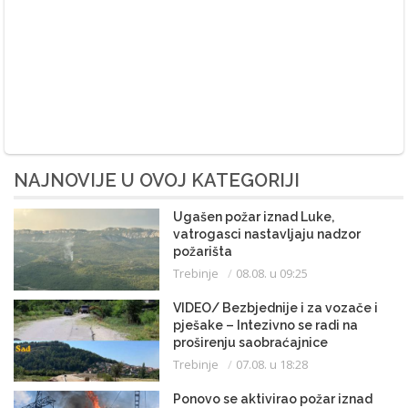
NAJNOVIJE U OVOJ KATEGORIJI
Ugašen požar iznad Luke,
vatrogasci nastavljaju nadzor
požarišta
Trebinje
08.08. u 09:25
VIDEO/ Bezbjednije i za vozače i
pješake – Intezivno se radi na
proširenju saobraćajnice
Trebinje
07.08. u 18:28
Ponovo se aktivirao požar iznad