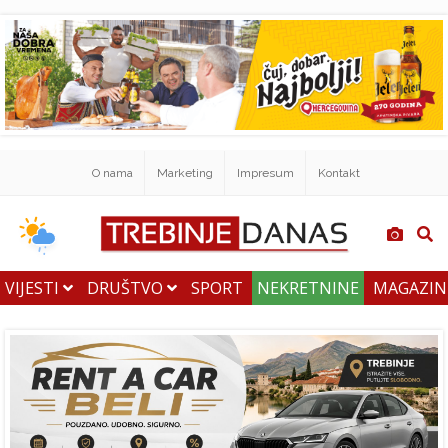
O nama
Marketing
Impresum
Kontakt
VIJESTI
DRUŠTVO
SPORT
NEKRETNINE
MAGAZI