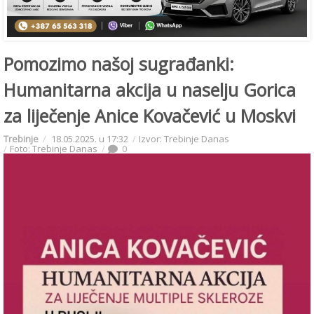
Pomozimo našoj sugrađanki:
Humanitarna akcija u naselju Gorica
za liječenje Anice Kovačević u Moskvi
Trebinje
18.05.2025. u 17:32
Izvor: Trebinje Danas
Foto: Trebinje Danas
0