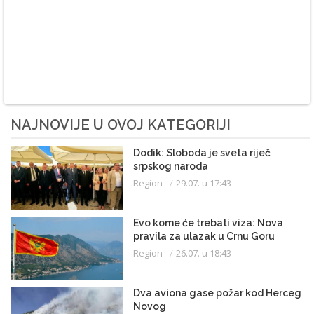
NAJNOVIJE U OVOJ KATEGORIJI
Dodik: Sloboda je sveta riječ
srpskog naroda
Region
29.07. u 17:43
Evo kome će trebati viza: Nova
pravila za ulazak u Crnu Goru
Region
26.07. u 18:43
Dva aviona gase požar kod Herceg
Novog