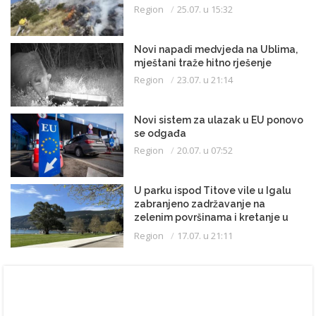
Region
25.07. u 15:32
Novi napadi medvjeda na Ublima,
mještani traže hitno rješenje
Region
23.07. u 21:14
Novi sistem za ulazak u EU ponovo
se odgađa
Region
20.07. u 07:52
U parku ispod Titove vile u Igalu
zabranjeno zadržavanje na
zelenim površinama i kretanje u
kupaćem kostimu
Region
17.07. u 21:11