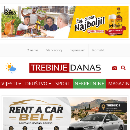
O nama
Marketing
Impresum
Kontakt
VIJESTI
DRUŠTVO
SPORT
NEKRETNINE
MAGAZI