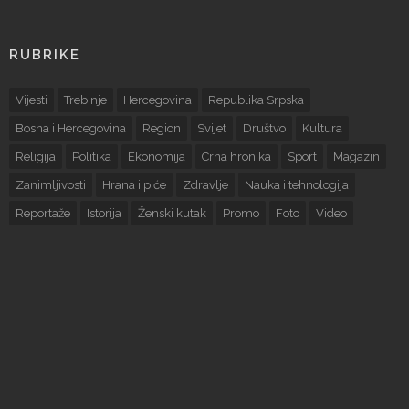
RUBRIKE
Vijesti
Trebinje
Hercegovina
Republika Srpska
Bosna i Hercegovina
Region
Svijet
Društvo
Kultura
Religija
Politika
Ekonomija
Crna hronika
Sport
Magazin
Zanimljivosti
Hrana i piće
Zdravlje
Nauka i tehnologija
Reportaže
Istorija
Ženski kutak
Promo
Foto
Video