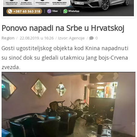
Ponovo napadi na Srbe u Hrvatskoj
Region
22.08.2019. u 16:26
Izvor: Agencije
0
Gosti ugostiteljskog objekta kod Knina napadnuti
su sinoć dok su gledali utakmicu Jang bojs-Crvena
zvezda.