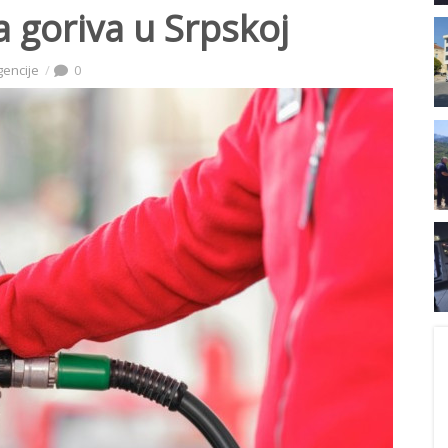
a goriva u Srpskoj
gencije
0