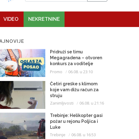
VIDEO
NEKRETNINE
AJNOVIJE
Pridruži se timu
Megagradena – otvoren
konkurs za voditelje
gradilišta
Promo
06.08. u 23:10
Četiri greške s klimom
koje vam dižu račun za
struju
Zanimljivosti
06.08. u 21:16
Trebinje: Helikopter gasi
požar u rejonu Poljica i
Luke
Trebinje
06.08. u 16:53