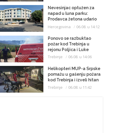
Nevesinjac optužen za
napad u luna parku:
Prodavca žetona udario
mikrofonom u glavu
Hercegovina
06.08. u 14:12
Ponovo se razbuktao
požar kod Trebinja u
rejonu Poljica i Luke
Trebinje
06.08. u 14:06
Helikopteri MUP-a Srpske
pomažu u gašenju požara
kod Trebinja i izveli hitan
medicinski let do
Trebinje
06.08. u 11:42
Beograda