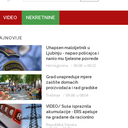
VIDEO
NEKRETNINE
AJNOVIJE
Uhapšen maloljetnik u
Ljubinju - napao policajca i
nanio mu tjelesne povrede
Hercegovina
09.08. u 09:22
Grad unapređuje mjere
zaštite domaćih
proizvođača i rad gradske
pijace
Trebinje
09.08. u 08:04
VIDEO/ Suša ispraznila
akumulacije - ERS apeluje
na građane da racionlno
troše struju
Republika Srpska