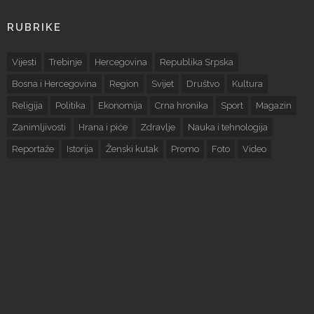
RUBRIKE
Vijesti
Trebinje
Hercegovina
Republika Srpska
Bosna i Hercegovina
Region
Svijet
Društvo
Kultura
Religija
Politika
Ekonomija
Crna hronika
Sport
Magazin
Zanimljivosti
Hrana i piće
Zdravlje
Nauka i tehnologija
Reportaže
Istorija
Ženski kutak
Promo
Foto
Video