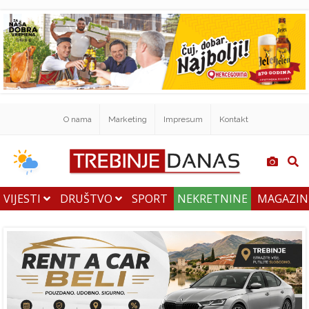
O nama
Marketing
Impresum
Kontakt
VIJESTI
DRUŠTVO
SPORT
NEKRETNINE
MAGAZI