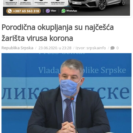
Porodična okupljanja su najčešća
žarišta virusa korona
Republika Srpska
23.06.2020. u 23:28
Izvor: srpskainfo
0