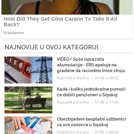
NAJNOVIJE U OVOJ KATEGORIJI
VIDEO/ Suša ispraznila
akumulacije - ERS apeluje na
građane da racionlno troše struju
Republika Srpska
09.08. u 08:02
Kada i koliko jednokratne pomoći
će dobiti penzioneri u Srpskoj
Republika Srpska
07.08. u 17:49
Obezbijeđeni besplatni udžbenici
za sve osnovce u Srpskoj
Republika Srpska
07.08. u 08:36