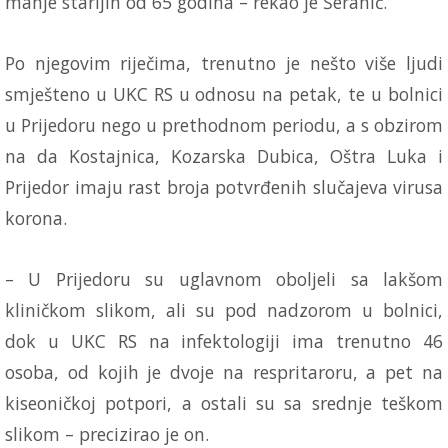
manje starijih od 65 godina – rekao je Šeranić.
Po njegovim riječima, trenutno je nešto više ljudi
smješteno u UKC RS u odnosu na petak, te u bolnici
u Prijedoru nego u prethodnom periodu, a s obzirom
na da Kostajnica, Kozarska Dubica, Oštra Luka i
Prijedor imaju rast broja potvrđenih slučajeva virusa
korona.
– U Prijedoru su uglavnom oboljeli sa lakšom
kliničkom slikom, ali su pod nadzorom u bolnici,
dok u UKC RS na infektologiji ima trenutno 46
osoba, od kojih je dvoje na respritaroru, a pet na
kiseoničkoj potpori, a ostali su sa srednje teškom
slikom – precizirao je on.