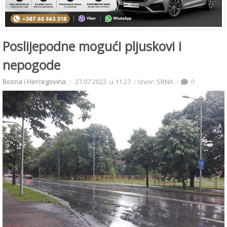
Poslijepodne mogući pljuskovi i
nepogode
Bosna i Hercegovina
27.07.2022. u 11:27
Izvor: SRNA
0