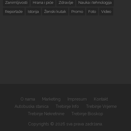
Zanimljivosti
Hrana i piće
Zdravlje
Nauka i tehnologija
Reportaže
Istorija
Ženski kutak
Promo
Foto
Video
O nama
Marketing
Impresum
Kontakt
Autobuska stanica
Trebinje Info
Trebinje Vrijeme
Trebinje Nekretnine
Trebinje Bioskop
Copyrights © 2026 sva prava zadržana.