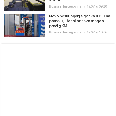
Bosna i Hercegovina
19.07. u 09:20
Novo poskupljenje goriva u BiH na
pomolu, litar bi ponovo mogao
preći 3 KM
Bosna i Hercegovina
17.07. u 10:06