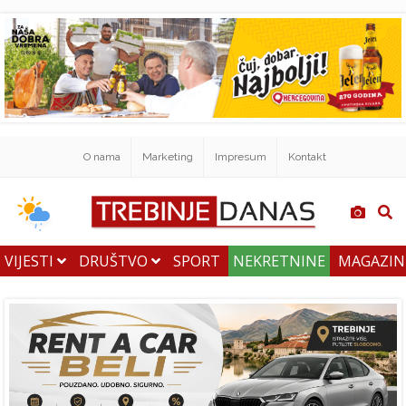
O nama
Marketing
Impresum
Kontakt
VIJESTI
DRUŠTVO
SPORT
NEKRETNINE
MAGAZI