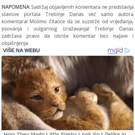
NAPOMENA
: Sadržaj objavljenih komentara ne predstavlja
stavove portala Trebinje Danas već samo autora
komentara! Molimo čitaoce da se suzdrže od vrijeđanja,
psovanja i vulgarnog izražavanja! Trebinje Danas
zadržava pravo da obriše komentar bez najave i
objašnjenja.