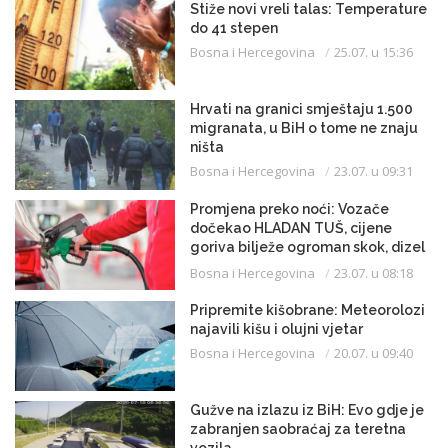
Stiže novi vreli talas: Temperature
do 41 stepen
Bosna i Hercegovina
25.07. u 15:36
Hrvati na granici smještaju 1.500
migranata, u BiH o tome ne znaju
ništa
Bosna i Hercegovina
23.07. u 09:31
Promjena preko noći: Vozače
dočekao HLADAN TUŠ, cijene
goriva bilježe ogroman skok, dizel
uveliko prešao 3,20 KM
Bosna i Hercegovina
23.07. u 08:18
Pripremite kišobrane: Meteorolozi
najavili kišu i olujni vjetar
Bosna i Hercegovina
20.07. u 09:40
Gužve na izlazu iz BiH: Evo gdje je
zabranjen saobraćaj za teretna
vozila