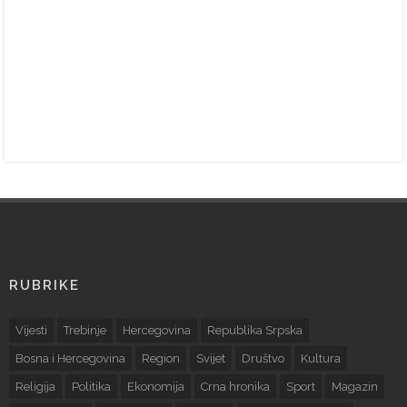
RUBRIKE
Vijesti
Trebinje
Hercegovina
Republika Srpska
Bosna i Hercegovina
Region
Svijet
Društvo
Kultura
Religija
Politika
Ekonomija
Crna hronika
Sport
Magazin