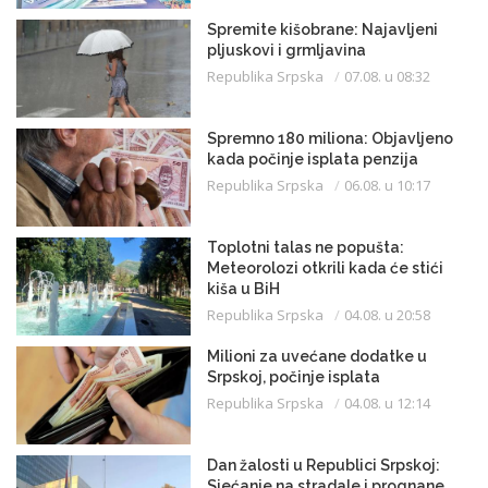
Spremite kišobrane: Najavljeni
pljuskovi i grmljavina
Republika Srpska
07.08. u 08:32
Spremno 180 miliona: Objavljeno
kada počinje isplata penzija
Republika Srpska
06.08. u 10:17
Toplotni talas ne popušta:
Meteorolozi otkrili kada će stići
kiša u BiH
Republika Srpska
04.08. u 20:58
Milioni za uvećane dodatke u
Srpskoj, počinje isplata
Republika Srpska
04.08. u 12:14
Dan žalosti u Republici Srpskoj:
Sjećanje na stradale i prognane