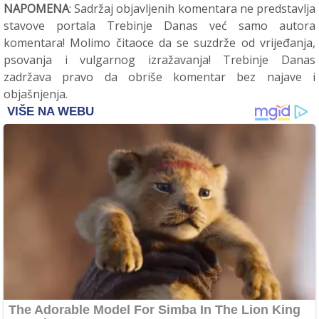
NAPOMENA
: Sadržaj objavljenih komentara ne predstavlja
stavove portala Trebinje Danas već samo autora
komentara! Molimo čitaoce da se suzdrže od vrijeđanja,
psovanja i vulgarnog izražavanja! Trebinje Danas
zadržava pravo da obriše komentar bez najave i
objašnjenja.