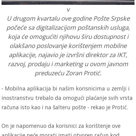
v
U drugom kvartalu ove godine Pošte Srpske
počeće sa digitalizacijom poštanskih usluga,
koja će omogućiti njihovu širu dostupnost i
olakšano poslovanje korištenjem mobilne
aplikacije, najavio je izvršni direktor za IKT,
razvoj, prodaju i marketing u ovom javnom
preduzeću Zoran Protić.
- Mobilna aplikacija bi našim korisnicima u zemlji i
inostranstvu trebalo da omogući plaćanje svih vrsta
računa isto kao i na šalteru pošte - rekao je Protić.
On je napomenuo da korisnici za korištenje ove
aplikacije neće morati imati otvoren račun kod