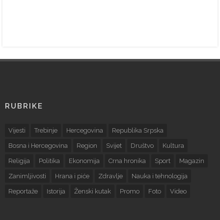
RUBRIKE
Vijesti
Trebinje
Hercegovina
Republika Srpska
Bosna i Hercegovina
Region
Svijet
Društvo
Kultura
Religija
Politika
Ekonomija
Crna hronika
Sport
Magazin
Zanimljivosti
Hrana i piće
Zdravlje
Nauka i tehnologija
Reportaže
Istorija
Ženski kutak
Promo
Foto
Video