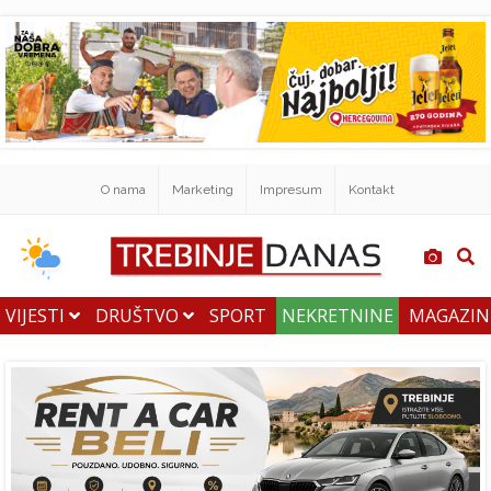
O nama
Marketing
Impresum
Kontakt
VIJESTI
DRUŠTVO
SPORT
NEKRETNINE
MAGAZI