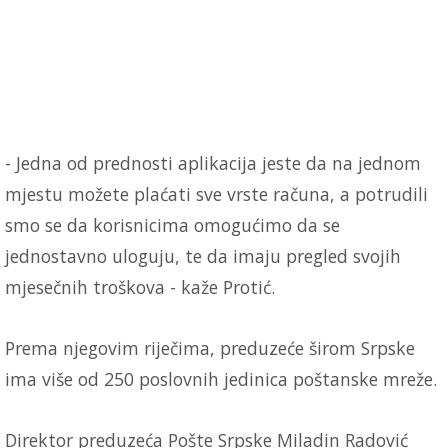
- Jedna od prednosti aplikacija jeste da na jednom
mjestu možete plaćati sve vrste računa, a potrudili
smo se da korisnicima omogućimo da se
jednostavno uloguju, te da imaju pregled svojih
mjesečnih troškova - kaže Protić.
Prema njegovim riječima, preduzeće širom Srpske
ima više od 250 poslovnih jedinica poštanske mreže.
Direktor preduzeća Pošte Srpske Miladin Radović