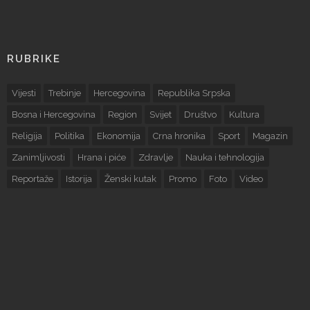
RUBRIKE
Vijesti
Trebinje
Hercegovina
Republika Srpska
Bosna i Hercegovina
Region
Svijet
Društvo
Kultura
Religija
Politika
Ekonomija
Crna hronika
Sport
Magazin
Zanimljivosti
Hrana i piće
Zdravlje
Nauka i tehnologija
Reportaže
Istorija
Ženski kutak
Promo
Foto
Video