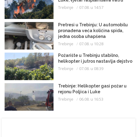
Luke, vjetar rasplamsava vatru
Trebinje
07.08. u 14:57
Pretresi u Trebinju: U automobilu
pronađena veća količina spida,
jedna osoba uhapšena
Trebinje
07.08. u 10:28
Požarište u Trebinju stabilno,
helikopter i jutros nastavlja dejstvo
Trebinje
07.08. u 08:39
Trebinje: Helikopter gasi požar u
rejonu Poljica i Luke
Trebinje
06.08. u 16:53