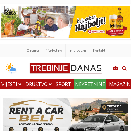
O nama
Marketing
Impresum
Kontakt
VIJESTI
DRUŠTVO
SPORT
NEKRETNINE
MAGAZI