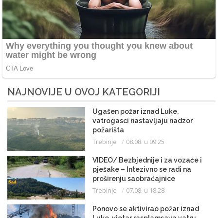
NAJNOVIJE U OVOJ KATEGORIJI
Ugašen požar iznad Luke,
vatrogasci nastavljaju nadzor
požarišta
Trebinje
08.08. u 09:25
VIDEO/ Bezbjednije i za vozače i
pješake – Intezivno se radi na
proširenju saobraćajnice
Trebinje
07.08. u 18:28
Ponovo se aktivirao požar iznad